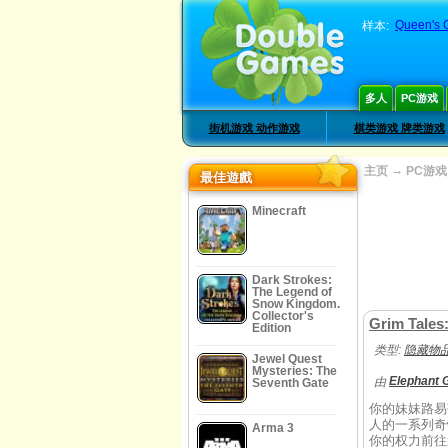
Queen's 
样本:
多人
PC游戏
街机游戏 动作游戏
棋类游戏 牌类游戏
→
主页
PC游戏
最佳遊戲
Minecraft
Dark Strokes:
The Legend of
Snow Kingdom.
Collector's
Grim Tales
Edition
类型:
隐藏物
Jewel Quest
Mysteries: The
Elephant
由
Seventh Gate
你的妹妹路易
人的一系列奇
Arma 3
你的权力前往