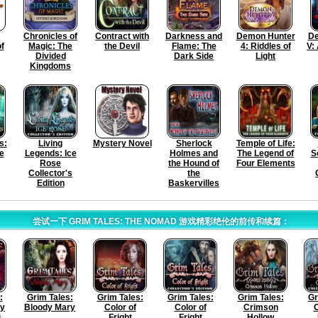
Chronicles of
Contract with
Darkness and
Demon Hunter
De
f
Magic: The
the Devil
Flame: The
4: Riddles of
V:
Divided
Dark Side
Light
Kingdoms
s:
Living
Mystery Novel
Sherlock
Temple of Life:
e
Legends: Ice
Holmes and
The Legend of
S
Rose
the Hound of
Four Elements
Collector's
the
Edition
Baskervilles
尝试一下 GRIM TALES: THE NOMAD 游戏精彩绝伦的前传和续篇：
:
Grim Tales:
Grim Tales:
Grim Tales:
Grim Tales:
Gr
ry
Bloody Mary
Color of
Color of
Crimson
s
Fright
Fright
Hollow