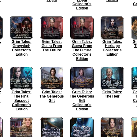
Collector's
Co
Edition
:
Grim Tales:
Grim Tales:
Grim Tales:
Grim Tales:
Gr
Graywitch
Guest From
Guest From
Heritage
T
Collector's
The Future
The Future
Collector's
Edition
Collector's
Edition
Edition
:
Grim Tales:
Grim Tales:
Grim Tales:
Grim Tales:
Gr
The Final
The Generous
The Generous
The Heir
T
s
Suspect
Gift
Gift
Co
Collector's
Collector's
Edition
Edition