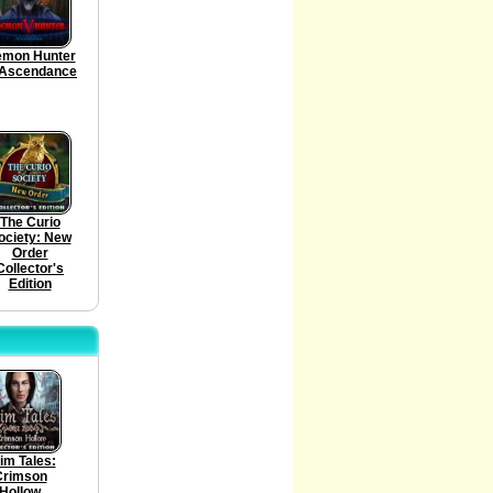
mon Hunter
 Ascendance
The Curio
ociety: New
Order
Collector's
Edition
im Tales:
Crimson
Hollow