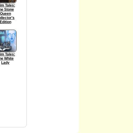
im Tales:
he Stone
Queen
llector's
Edition
im Tales:
he White
Lady