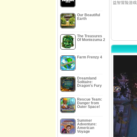
益智冒险游戏
Our Beautiful
Earth
The Treasures
Of Montezuma 2
Farm Frenzy 4
Dreamland
Solitaire:
Dragon's Fury
Rescue Team:
Danger from
Outer Space!
Summer
Adventure:
American
Voyage