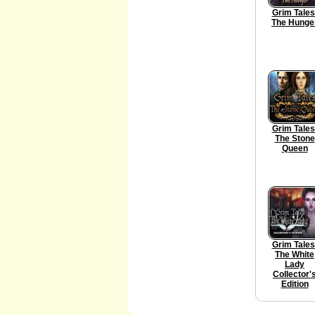
Grim Tales
The Hunge
Grim Tales
The Stone
Queen
Grim Tales
The White
Lady
Collector'
Edition