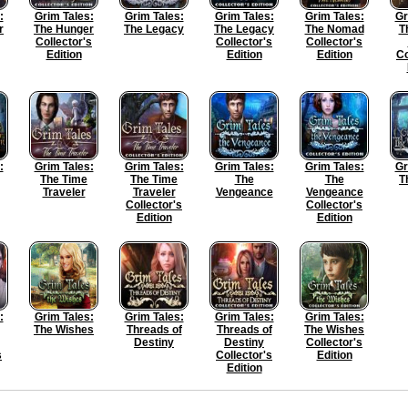
:
Grim Tales:
Grim Tales:
Grim Tales:
Grim Tales:
Gr
r
The Hunger
The Legacy
The Legacy
The Nomad
T
Collector's
Collector's
Collector's
Edition
Edition
Edition
Co
:
Grim Tales:
Grim Tales:
Grim Tales:
Grim Tales:
Gr
The Time
The Time
The
The
T
Traveler
Traveler
Vengeance
Vengeance
Collector's
Collector's
Edition
Edition
:
Grim Tales:
Grim Tales:
Grim Tales:
Grim Tales:
The Wishes
Threads of
Threads of
The Wishes
Destiny
Destiny
Collector's
s
Collector's
Edition
Edition