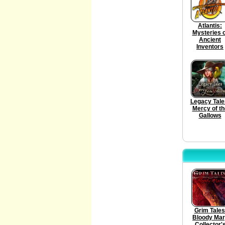
Atlantis:
Mysteries o
Ancient
Inventors
Legacy Tale
Mercy of th
Gallows
Grim Tales
Bloody Ma
Collector'