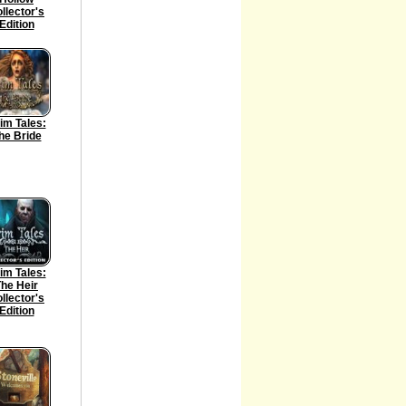
llector's
Edition
im Tales:
he Bride
im Tales:
he Heir
llector's
Edition