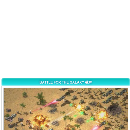
BATTLE FOR THE GALAXY 截屏