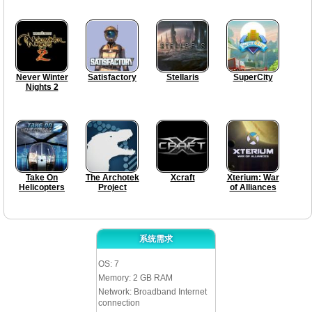
Never Winter
Satisfactory
Stellaris
SuperCity
Nights 2
Take On
The Archotek
Xcraft
Xterium: War
Helicopters
Project
of Alliances
系统需求
OS: 7
Memory: 2 GB RAM
Network: Broadband Internet
connection