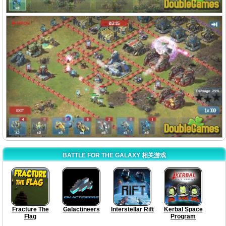
BATTLE FOR THE GALAXY 相关游戏
Fracture The
Galactineers
Interstellar Rift
Kerbal Space
Flag
Program