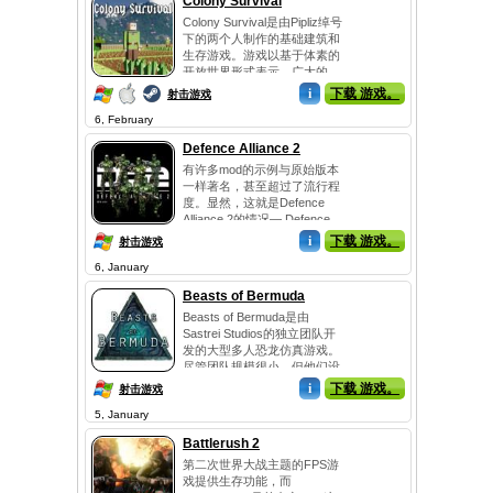
Colony Survival
Colony Survival是由Pipliz绰号
下的两个人制作的基础建筑和
生存游戏。游戏以基于体素的
开放世界形式表示。广大的
土...
i
下载 游戏。
射击游戏
6, February
Defence Alliance 2
有许多mod的示例与原始版本
一样著名，甚至超过了流行程
度。显然，这就是Defence
Alliance 2的情况— Defence
Allian...
i
下载 游戏。
射击游戏
6, January
Beasts of Bermuda
Beasts of Bermuda是由
Sastrei Studios的独立团队开
发的大型多人恐龙仿真游戏。
尽管团队规模很小，但他们设
法定期...
i
下载 游戏。
射击游戏
5, January
Battlerush 2
第二次世界大战主题的FPS游
戏提供生存功能，而