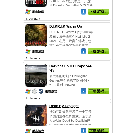
BattleRush 2是其中之一。这
是Thunder Devs开发的有前途
的原始BR游戏...
i
下载 游戏。
射击游戏
4, January
D.I.P.R.I.P. Warm Up
D.I.P.R.I.P. Warm Up于2008年
发布，属于前五个Half-Life 2
Mod。这是一款赛车游戏，您
可以在选择的武器的近距离
操...
i
下载 游戏。
射击游戏
2, January
Darkest Hour Europe '44-
'45
最黑暗的时刻：Darklighht
Games完全构思了欧洲'44 -
'45，是对Tripwire
Interactive...
i
下载 游戏。
射击游戏
1, January
Dead By Daylight
行为互动设法开发了一个完美
平衡的生存恐怖游戏。基于多
人游戏的Dead by Daylight建
议玩家扮演杀手或幸存者的角
色...
i
下载 游戏。
射击游戏