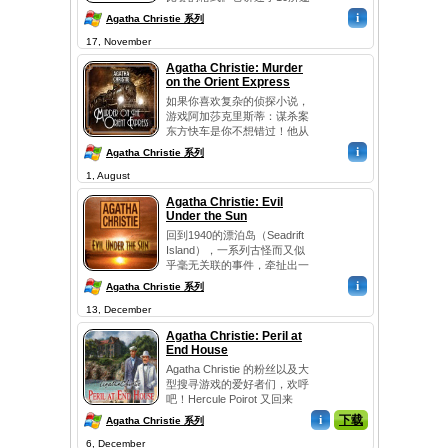
请孤岛的宏伟大厦陌生人的故
i
Agatha Christie 系列
事。后来他们发现他们都被吸
17, November
引更神秘的动机下，那里的某
个人。真正的乐趣开始作为一
Agatha Christie: Murder
个接一个客人开始的无形杀手
on the Orient Express
的手死去。虽然你不能阻止犯
如果你喜欢复杂的侦探小说，
罪，你可以以惊人的前所未有
游戏阿加莎克里斯蒂：谋杀案
的冒险！祝您好运！...
东方快车是你不想错过！他从
叙利亚，海格立斯Poirot采取
i
Agatha Christie 系列
的东方快车，他获得参与调查
1, August
一宗谋杀案。帮助阿加莎克里
斯蒂心爱的猎犬海格立斯
Agatha Christie: Evil
Poirot找到所有的线索和解决
Under the Sun
这一具有挑战性的情况。所有
回到1940的漂泊岛（Seadrift
的犯罪嫌疑人在火车上，所以
Island），一系列古怪而又似
没有为他们隐藏记住您的...
乎毫无关联的事件，牵扯出一
宗女明星谋杀案！现...
i
Agatha Christie 系列
13, December
Agatha Christie: Peril at
End House
Agatha Christie 的粉丝以及大
型搜寻游戏的爱好者们，欢呼
吧！Hercule Poirot 又回来
了，上帝！又一次充...
i
下载
Agatha Christie 系列
6, December