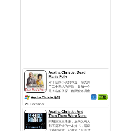
Agatha Christie: Dead
Man's Folly
对于侦探小说的球迷！感受到
了二十世纪的开端，参加一个
最有名的侦探 - 侦探波洛调查
的一部分气氛！本游戏是根据
i
下载
Agatha Christie 系列
阿加莎克里斯蒂的侦探书 - 死
28, December
人的愚蠢，如果你没有看过这
个故事，它会更有趣的发现是
Agatha Christie: And
什么样的神秘发生，谁是谋
Then There Were None
杀。为搜寻证据，破译的信
阿加莎克里斯蒂：后来又有人
息，证明你是完美的侦探
都不是不错的一本好书，适应
呢！...
比赛的格式。它讲述了10所邀