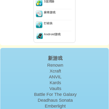
3连消除
麻将游戏
打砖块
Android游戏
新游戏
Renown
Xcraft
ANVIL
Kards
Vaults
Battle For The Galaxy
Deadhaus Sonata
Emberlight