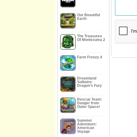
Our Beautiful
Earth
The Treasures
Of Montezuma 2
Farm Frenzy 4
Dreamland
Solitaire:
Dragon's Fury
Rescue Team:
Danger from
Outer Space!
Summer
Adventure:
American
Voyage