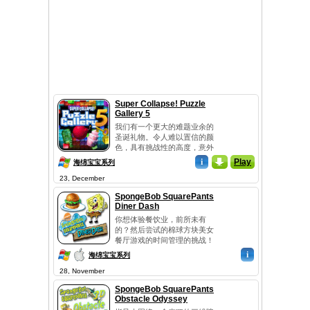
Super Collapse! Puzzle
Gallery 5
我们有一个更大的难题业余的
圣诞礼物。令人难以置信的颜
色，具有挑战性的高度，意外
的物体和人物 - 这是不是所有
i
_
Play
海绵宝宝系列
的这个游戏 - 超级崩溃 - 提供
23, December
给您！这是该系列的续集，但
一个体面的更有趣，更迷人。
SpongeBob SquarePants
删除丰富多彩的项目组，清
Diner Dash
屏，以减少尽可能地时间，你
你想体验餐饮业，前所未有
将得到最大评分！有了这个游
的？然后尝试的棉球方块美女
戏中你将通过持续的娱...
餐厅游戏的时间管理的挑战！
克拉布斯先生正在扩大Krabby
i
海绵宝宝系列
帕蒂王国一次一个餐厅。帮助
28, November
滑鲟鱼，沙丁鱼坐立不安，甚
至气泡低音为每一位客户，让
SpongeBob SquarePants
他们高兴。有50个有趣的快节
Obstacle Odyssey
奏混乱的烹饪水平在5个独特