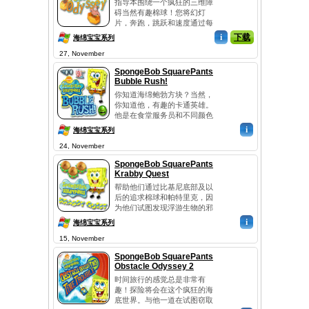
指导本围绕一个疯狂的三维障
的水下餐馆！游戏提供了两种
碍当然有趣棉球！您将幻灯
模式的比赛，5客户与'难...
片，奔跑，跳跃和速度通过每
个级别的方法，收集所有的泡
i
下载
海绵宝宝系列
沫。努力完成前的水平用完的
27, November
时间找到你最好的朋友帕特里
克。棉球方块障碍奥德赛是一
SpongeBob SquarePants
个可喜的三维各年龄段的球员
Bubble Rush!
比赛。这不仅是孩子们！由令
你知道海绵鲍勃方块？当然，
人眼花缭乱的表演和图形字
你知道他，有趣的卡通英雄。
符，这是一个游戏，玩！有一
他是在食堂服务员和不同颜色
个好时机...
的菜的真正主人。他必须拨
i
海绵宝宝系列
弄，抛出了部分失踪。请记
24, November
住，一个好的餐馆，以其一流
的服务闻名！你要照顾客户，
SpongeBob SquarePants
但每级的速度，以便尽可能快
Krabby Quest
地被你的增长。享受棉球方块
帮助他们通过比基尼底部及以
泡泡拉什，其惊人的装饰品和
后的追求棉球和帕特里克，因
一个动态的游戏！...
为他们试图发现浮游生物的邪
恶计划。准备好，以避免不同
i
海绵宝宝系列
的障碍和障碍！探索神秘的力
15, November
量水母。访问海滩或探索的荧
光粉洞穴深处。等待60水平在
SpongeBob SquarePants
五个不同的世界，每个新的和
Obstacle Odyssey 2
令人兴奋的充满挑战你。棉球
时间旅行的感觉总是非常有
方块Krabby探索美丽的三维图
趣！探险将会在这个疯狂的海
形功能，一个全新的配乐...
底世界。与他一道在试图窃取