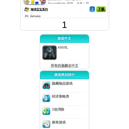
SquarePants 倒塌，当然！我
们的最近的游戏提供你两个都
i
下载
海绵宝宝系列
的最好的一个！想上等的倒
20, January
塌，但是跟 SpongeBob，帕特
里克，桑迪，气泡，水母和
1
starfish 一起 -- 你了解情况...
游戏中文
ANVIL
所有的遊戲在中文
游戏类别排行
隐藏物品游戏
经济策略类
3连消除
麻将游戏