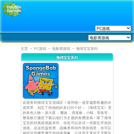
→
→
→
主页
PC游戏
电影类游戏
海绵宝宝系列
海绵宝宝系列
欢迎来到海绵宝宝游戏区！请同他一道穿越那有趣的水
底世界，别忘了给他的好友们问个好 -- 《海绵宝宝》里
的各色人物 -- 派大星 ，珊迪 ，痞老板，小蜗，章鱼哥，
蟹老板们邀您下载以他们为主题的免费游戏！除了海绵
宝宝的经典游戏版本外，你也可以尝试一些新近开发的
游戏。在这些益智类，战略类和动作类游戏里，你可以
操控这些傻里傻气的动画形象，让这些天真但又无限乐