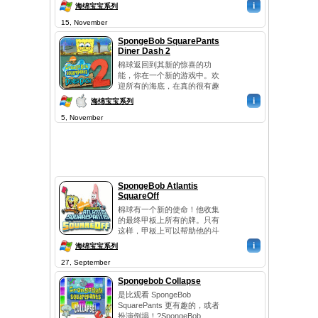
机密Krabby帕蒂食谱棉球。他
i
海绵宝宝系列
的旅程将包括在比赛时间的推
15, November
移你。还有的目的只有一个，
它是把比基尼底部刚回家。享
SpongeBob SquarePants
受了一个漂亮的图形和有趣的
Diner Dash 2
情节的特色游戏。该科瑞斯特
棉球返回到其新的惊喜的功
店的未来取决于你！所以，你
能，你在一个新的游戏中。欢
还等什么呢？...
迎所有的海底，在真的很有趣
的游戏名棉球方块美女餐厅
i
海绵宝宝系列
2。你能想象棉球将在烹饪感
5, November
兴趣？！我们猜测，不！虽然
是续集，它有新的窗框，新
powerups，新的挑战...您还将
会见一些并不比别人新的字
符。你会笑所有的时间。鱼为
主题的游戏将带给您一个最
后...
SpongeBob Atlantis
SquareOff
棉球有一个新的使命！他收集
的最终甲板上所有的牌。只有
这样，甲板上可以帮助他的斗
争中浮游生物的军队。今天你
i
海绵宝宝系列
有独特的机会，加入一个具有
27, September
挑战性的游戏棉球的队召唤棉
球亚特兰蒂斯SquareOff。帮
Spongebob Collapse
助他寻求一切如画的水下位
置，并收集了一整套魔术卡。
是比观看 SpongeBob
停止浮游生物的军队之前，他
SquarePants 更有趣的，或者
们征服了水下世界！...
扮演倒塌！?SpongeBob