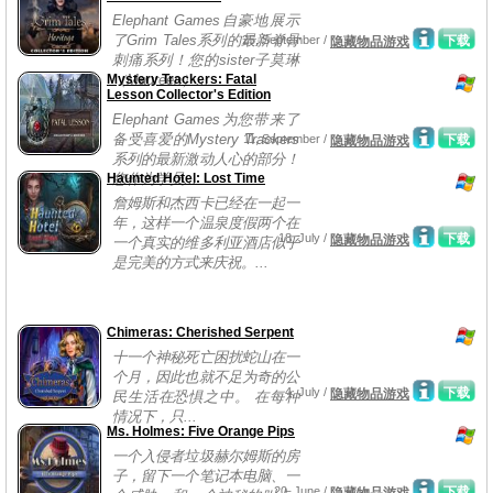
Elephant Games自豪地展示
了Grim Tales系列的最新脊骨
25, September /
下载
隐藏物品游戏
刺痛系列！您的sister子莫琳
Mystery Trackers: Fatal
（Maureen）...
Lesson Collector's Edition
Elephant Games为您带来了
备受喜爱的Mystery Trackers
11, September /
下载
隐藏物品游戏
系列的最新激动人心的部分！
Haunted Hotel: Lost Time
您作为学员...
詹姆斯和杰西卡已经在一起一
年，这样一个温泉度假两个在
18, July /
下载
隐藏物品游戏
一个真实的维多利亚酒店似乎
是完美的方式来庆祝。...
Chimeras: Cherished Serpent
十一个神秘死亡困扰蛇山在一
个月，因此也就不足为奇的公
4, July /
下载
隐藏物品游戏
民生活在恐惧之中。 在每种
情况下，只...
Ms. Holmes: Five Orange Pips
一个入侵者垃圾赫尔姆斯的房
子，留下一个笔记本电脑、一
20, June /
下载