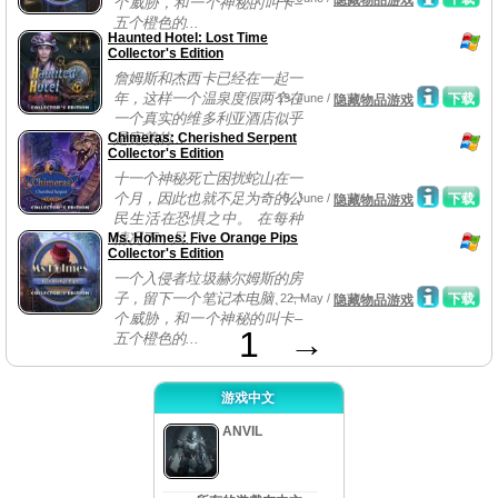
隐藏物品游戏
个威胁，和一个神秘的叫卡–
五个橙色的...
Haunted Hotel: Lost Time
Collector's Edition
詹姆斯和杰西卡已经在一起一
年，这样一个温泉度假两个在
19, June /
下载
隐藏物品游戏
一个真实的维多利亚酒店似乎
Chimeras: Cherished Serpent
是完美的...
Collector's Edition
十一个神秘死亡困扰蛇山在一
个月，因此也就不足为奇的公
5, June /
下载
隐藏物品游戏
民生活在恐惧之中。 在每种
Ms. Holmes: Five Orange Pips
情况下，只...
Collector's Edition
一个入侵者垃圾赫尔姆斯的房
子，留下一个笔记本电脑、一
22, May /
下载
隐藏物品游戏
个威胁，和一个神秘的叫卡–
1
→
五个橙色的...
游戏中文
ANVIL