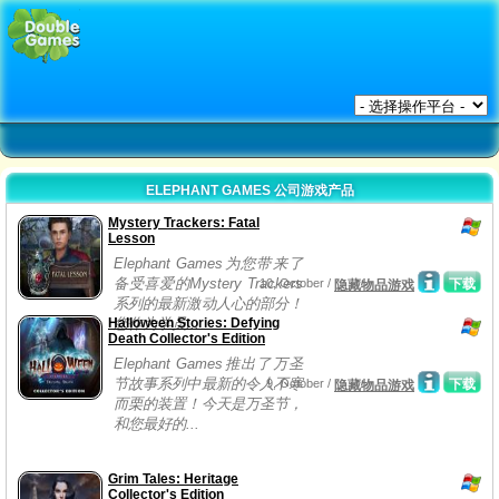
ELEPHANT GAMES 公司游戏产品
Mystery Trackers: Fatal
Lesson
Elephant Games为您带来了
备受喜爱的Mystery Trackers
10, October /
下载
隐藏物品游戏
系列的最新激动人心的部分！
Halloween Stories: Defying
您作为学员...
Death Collector's Edition
Elephant Games推出了万圣
节故事系列中最新的令人不寒
9, October /
下载
隐藏物品游戏
而栗的装置！今天是万圣节，
和您最好的...
Grim Tales: Heritage
Collector's Edition