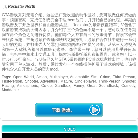
Rockstar North
由
GTA游戏系列无需介绍。这些是广受欢迎的动作游戏，您可以做任何想做的
事：烦恼警察，完成任务或完全不理them他们，并开始自己的旅程。早期的
游戏普及了开放世界和自由漫游类型。 Rockstar的最新侠盗猎车手V包含了
以前游戏成功的关键因素，并介绍了三个角色而不是一个，您可以在任务期
间在两个角色之间进行切换。他们每个人都有自己的故事情节，探索它会带
来很多乐趣。主角必须在铁锤和铁砧之间挣扎，必须在合作社中进行一系列
大胆的抢劫，并打击强大的罪犯和腐败的政府官员的袭击。从第三人称视角
和第一人称视角都可以体验到这些。像往常一样，您可以使用几乎任何车
辆，包括空中和水上交通工具，探索洛斯桑托斯和布莱恩县。或者您可以不
时步行步行偷车。当期待已久的GTA 5最终面向PC游戏玩家推出时，他们称
赞它用于单人游戏。然后，通过发布一个在线插件扩展了游戏的领域，该插
件包含来自开发人员的官方mod。
Tags:
Open World, Action, Multiplayer, Automobile Sim, Crime, Third Person,
First-Person, Shooter, Adventure, Mature, Singleplayer, Third-Person Shooter,
Racing, Atmospheric, Co-op, Sandbox, Funny, Great Soundtrack, Comedy,
Moddable
下载 游戏。
VIDEO