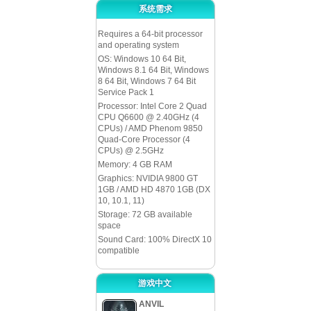
系统需求
Requires a 64-bit processor
and operating system
OS: Windows 10 64 Bit,
Windows 8.1 64 Bit, Windows
8 64 Bit, Windows 7 64 Bit
Service Pack 1
Processor: Intel Core 2 Quad
CPU Q6600 @ 2.40GHz (4
CPUs) / AMD Phenom 9850
Quad-Core Processor (4
CPUs) @ 2.5GHz
Memory: 4 GB RAM
Graphics: NVIDIA 9800 GT
1GB / AMD HD 4870 1GB (DX
10, 10.1, 11)
Storage: 72 GB available
space
Sound Card: 100% DirectX 10
compatible
游戏中文
ANVIL