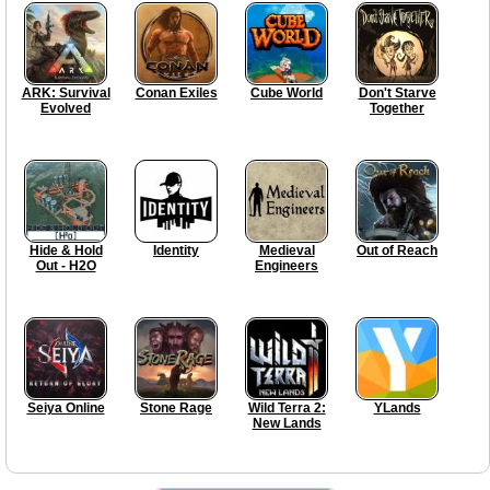
ARK: Survival
Conan Exiles
Cube World
Don't Starve
Evolved
Together
Hide & Hold
Identity
Medieval
Out of Reach
Out - H2O
Engineers
Seiya Online
Stone Rage
Wild Terra 2:
YLands
New Lands