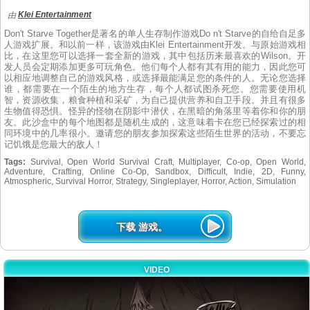
Klei Entertainment
由
Don't Starve Together是著名的单人生存制作游戏Do n't Starve的自给自足多
人游戏扩展。和以前一样，该游戏由Klei Entertainment开发。与原始游戏相
比，在这里您可以选择一套全新的游戏，其中包括历来最喜欢的Wilson。开
发人员会定期添加更多可玩角色。他们每个人都有其有用的能力，因此您可
以相应地调整自己的游戏风格，或选择最能满足您的条件的人。无论您选择
谁，都需要在一个陌生的地方生存，每个人都试图杀死您。您需要使用机
智，资源收集，粮食种植和采矿，为自己提供营养和自卫手段。并且有很多
生物值得恐惧。怪异的怪物在阴影中潜伏，在黑暗的角落里等着你和你的朋
友。此沙盒中的每个地图都是随机生成的，这意味着卡在您已经探索过的相
同环境中的几率很小。邀请您的朋友参加探索这些陌生世界的活动，不要忘
记饥饿是您最大的敌人！
Tags:
Survival, Open World Survival Craft, Multiplayer, Co-op, Open World,
Adventure, Crafting, Online Co-Op, Sandbox, Difficult, Indie, 2D, Funny,
Atmospheric, Survival Horror, Strategy, Singleplayer, Horror, Action, Simulation
下载 游戏。
VIDEO