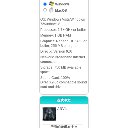
Windows
MacOS
OS: Windows Vista/Windows
7/Windows 8
Processor: 1.7+ GHz or better
Memory: 1 GB RAM
Graphics: Radeon HD5450 or
better; 256 MB or higher
DirectX: Version 9.0c
Network: Broadband Internet
connection
Storage: 750 MB available
space
Sound Card: 100%
DirectX9.0c compatible sound
card and drivers
游戏中文
ANVIL
所有的遊戲在中文