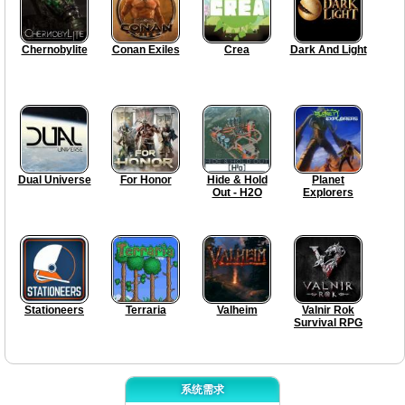
Chernobylite
Conan Exiles
Crea
Dark And Light
Dual Universe
For Honor
Hide & Hold
Planet
Out - H2O
Explorers
Stationeers
Terraria
Valheim
Valnir Rok
Survival RPG
系统需求