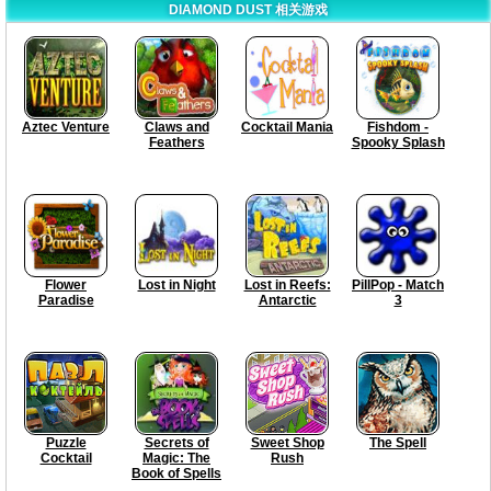
DIAMOND DUST 相关游戏
Aztec Venture
Claws and
Cocktail Mania
Fishdom -
Feathers
Spooky Splash
Flower
Lost in Night
Lost in Reefs:
PillPop - Match
Paradise
Antarctic
3
Puzzle
Secrets of
Sweet Shop
The Spell
Cocktail
Magic: The
Rush
Book of Spells