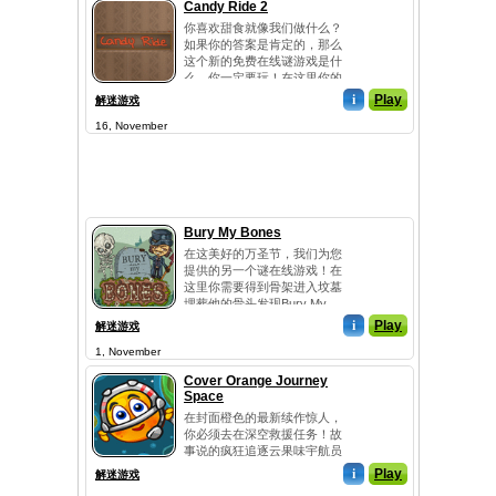
Candy Ride 2
你喜欢甜食就像我们做什么？
如果你的答案是肯定的，那么
这个新的免费在线谜游戏是什
么，你一定要玩！在这里你的
任...
i
Play
解迷游戏
16, November
Bury My Bones
在这美好的万圣节，我们为您
提供的另一个谜在线游戏！在
这里你需要得到骨架进入坟墓
埋葬他的骨头发现Bury My
Bones...
i
Play
解迷游戏
1, November
Cover Orange Journey
Space
在封面橙色的最新续作惊人，
你必须去在深空救援任务！故
事说的疯狂追逐云果味宇航员
到这一点...
i
Play
解迷游戏