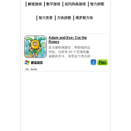
解迷游戏
数字游戏
祖玛风格游戏
智力拼图
智力竞答
方块拼图
俄罗斯方块
Adam and Eve: Cut the
Ropes
亚当被蛇绳困住，帮助他到达
伊娃。玩所有 60 个充满有趣
谜题的关卡。享受这个伟大的
游戏。
i
Play
解迷游戏
14, June