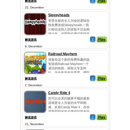
i
Play
解迷游戏
22, December
Sleepyheads
享受全新的令人兴奋的逻辑在
线免费游戏Sleepyheads！我
们相信这惊人的冒险不仅会精
神大振，但帮助你测试和提高
你的...
i
Play
解迷游戏
6, December
Railroad Mayhem
准备在这个新的免费有趣的益
智游戏Railroad Mayhem一个
成功的铁路。获取火车及时
站，并收集所有的星星，赚取
更多的...
i
Play
解迷游戏
2, December
Candy Ride 4
您可以在系列糖果平顺的最新
游戏更令人兴奋的水平和困
难。欢迎Candy Ride 4，在你
需要帮助的孩子饿得到所有的
甜蜜...
i
Play
解迷游戏
21, November