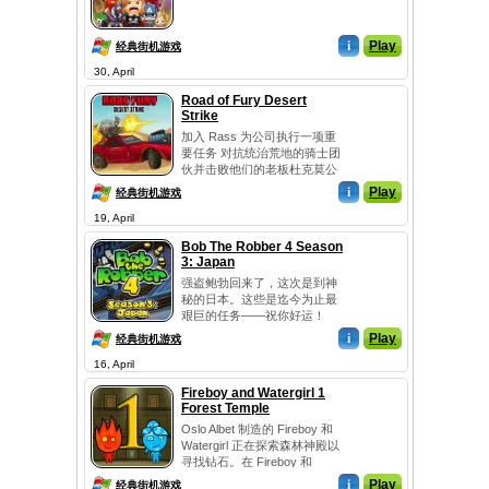
i
Play
经典街机游戏
30, April
Road of Fury Desert
Strike
加入 Rass 为公司执行一项重
要任务 对抗统治荒地的骑士团
伙并击败他们的老板杜克莫公
司目前没...
i
Play
经典街机游戏
19, April
Bob The Robber 4 Season
3: Japan
强盗鲍勃回来了，这次是到神
秘的日本。这些是迄今为止最
艰巨的任务——祝你好运！
i
Play
经典街机游戏
16, April
Fireboy and Watergirl 1
Forest Temple
Oslo Albet 制造的 Fireboy 和
Watergirl 正在探索森林神殿以
寻找钻石。在 Fireboy 和
Waterg...
i
Play
经典街机游戏