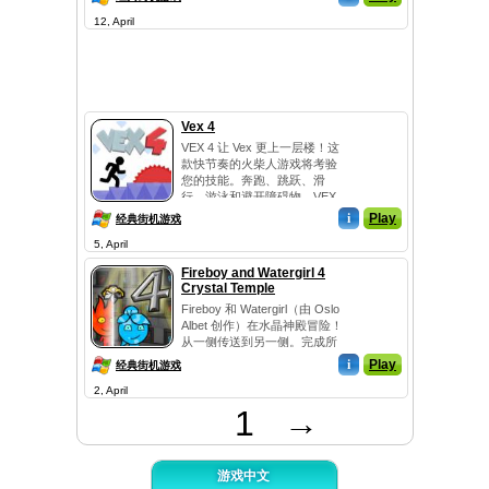
12, April
Vex 4
VEX 4 让 Vex 更上一层楼！这
款快节奏的火柴人游戏将考验
您的技能。奔跑、跳跃、滑
行、游泳和避开障碍物，VEX
4 应...
i
Play
经典街机游戏
5, April
Fireboy and Watergirl 4
Crystal Temple
Fireboy 和 Watergirl（由 Oslo
Albet 创作）在水晶神殿冒险！
从一侧传送到另一侧。完成所
有...
i
Play
经典街机游戏
2, April
1
→
游戏中文