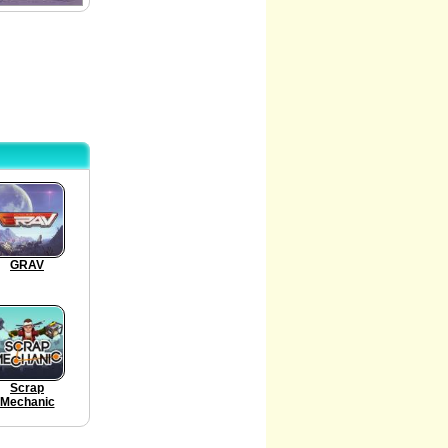
GRAV
Scrap
Mechanic