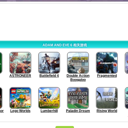
ADAM AND EVE 6 相关游戏
ASTRONEER
Battlefield 4
Double Action
Fragmented
Boogaloo
or
Lego Worlds
Lumberhill
Paladin Dream
Rising World