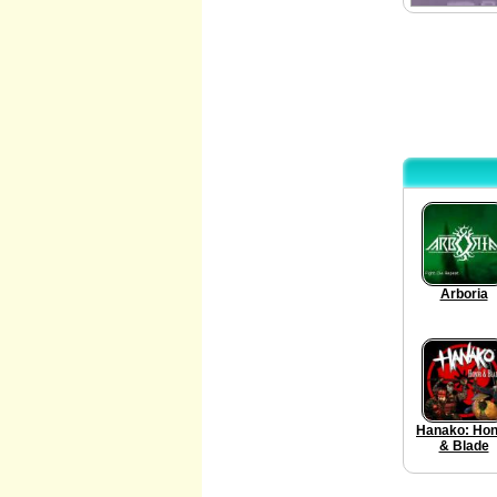
Arboria
Hanako: Hon
& Blade