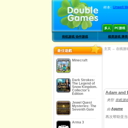
Unwell M
样本:
多人
PC游戏
街机游戏 动作游戏
棋类游戏 牌
→
主页
在线游
最佳遊戲
Minecraft
Dark Strokes:
The Legend of
Snow Kingdom.
Collector's
Adam and 
Edition
类型:
街机游戏
Jewel Quest
Mysteries: The
Agame
由
Seventh Gate
再次帮助亚当
Arma 3