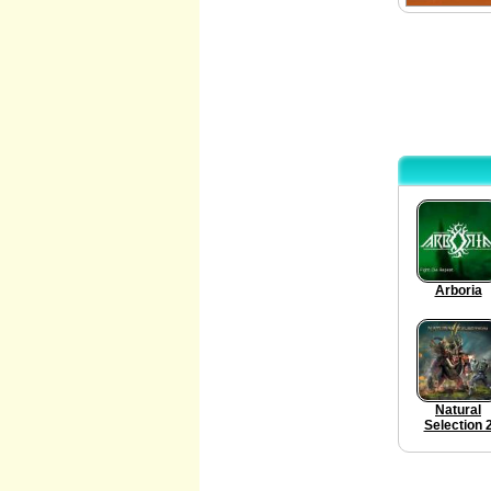
Arboria
Natural
Selection 