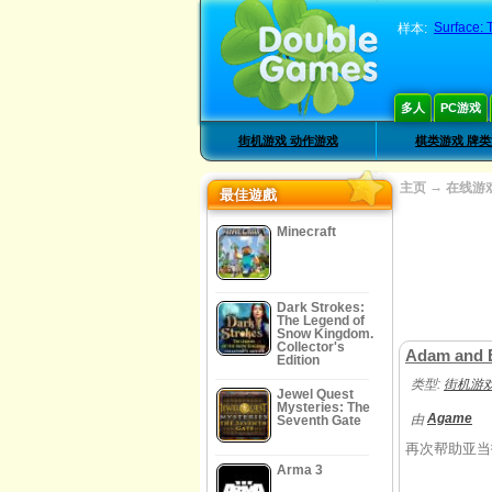
Surface: 
样本:
多人
PC游戏
街机游戏 动作游戏
棋类游戏 牌
→
主页
在线游
最佳遊戲
Minecraft
Dark Strokes:
The Legend of
Snow Kingdom.
Collector's
Adam and E
Edition
类型:
街机游戏
Jewel Quest
Mysteries: The
Agame
由
Seventh Gate
再次帮助亚当
Arma 3