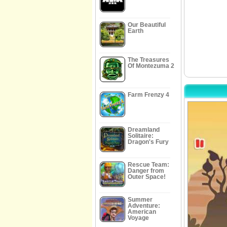
Our Beautiful
Earth
The Treasures
Of Montezuma 2
Farm Frenzy 4
Dreamland
Solitaire:
Dragon's Fury
Rescue Team:
Danger from
Outer Space!
Summer
Adventure:
American
Voyage