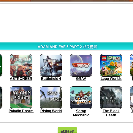
ADAM AND EVE 5 PART 2 相关游戏
ASTRONEER
Battlefield 4
GRAV
Lego Worlds
Paladin Dream
Rising World
Scrap
The Black
T
2
Mechanic
Death
移動版