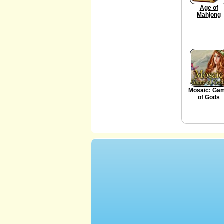
Age of
Mahjong
Mosaic: Ga
of Gods