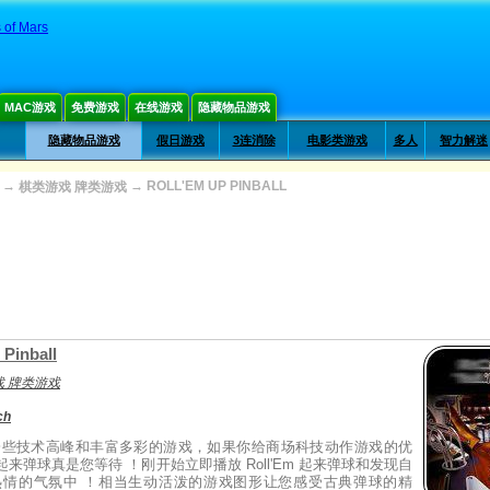
 of Mars
MAC游戏
免费游戏
在线游戏
隐藏物品游戏
隐藏物品游戏
假日游戏
3连消除
电影类游戏
多人
智力解迷
→
→
ROLL'EM UP PINBALL
棋类游戏 牌类游戏
 Pinball
 牌类游戏
ch
一些技术高峰和丰富多彩的游戏，如果你给商场科技动作游戏的优
Em 起来弹球真是您等待 ！刚开始立即播放 Roll'Em 起来弹球和发现自
热情的气氛中 ！相当生动活泼的游戏图形让您感受古典弹球的精