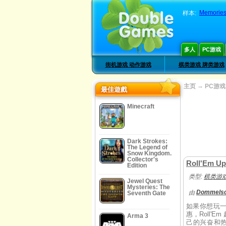
Memories
样本:
多人
PC游戏
街机游戏 动作游戏
棋类游戏 牌类游戏
→
主页
PC游戏
最佳遊戲
Minecraft
Dark Strokes:
The Legend of
Snow Kingdom.
Collector's
Roll'Em Up
Edition
类型:
棋类游戏
Jewel Quest
Mysteries: The
Dommels
由
Seventh Gate
如果你想玩
惠，Roll'
Arma 3
己的兴奋和