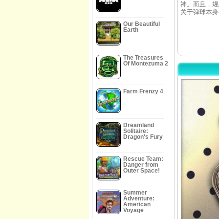
神。而且，规
关于弹球本身
Our Beautiful
Earth
The Treasures
Of Montezuma 2
Farm Frenzy 4
Dreamland
Solitaire:
Dragon's Fury
Rescue Team:
Danger from
Outer Space!
Summer
Adventure:
American
Voyage