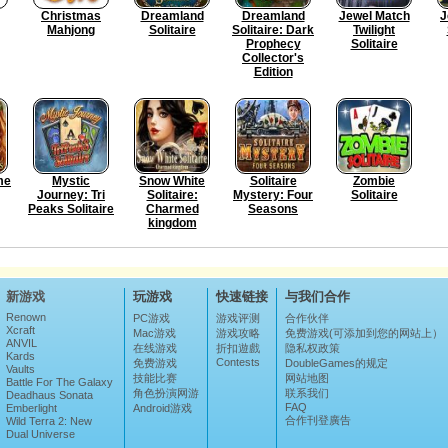
Christmas
Dreamland
Dreamland
Jewel Match
J
Mahjong
Solitaire
Solitaire: Dark
Twilight
Prophecy
Solitaire
Collector's
Edition
me
Mystic
Snow White
Solitaire
Zombie
Journey: Tri
Solitaire:
Mystery: Four
Solitaire
Peaks Solitaire
Charmed
Seasons
kingdom
新游戏
玩游戏
快速链接
与我们合作
Renown
PC游戏
游戏评测
合作伙伴
Xcraft
Mac游戏
游戏攻略
免费游戏(可添加到您的网站上）
ANVIL
在线游戏
折扣遊戲
隐私权政策
Kards
Contests
免费游戏
DoubleGames的规定
Vaults
技能比赛
网站地图
Battle For The Galaxy
角色扮演网游
联系我们
Deadhaus Sonata
FAQ
Emberlight
Android游戏
合作刊登廣告
Wild Terra 2: New
Lands
Dual Universe