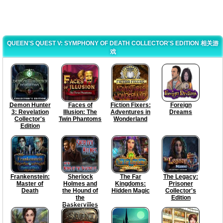
QUEEN'S QUEST V: SYMPHONY OF DEATH COLLECTOR'S EDITION 相关游
戏
Demon Hunter
Faces of
Fiction Fixers:
Foreign
3: Revelation
Illusion: The
Adventures in
Dreams
Collector's
Twin Phantoms
Wonderland
Edition
Frankenstein:
Sherlock
The Far
The Legacy:
Master of
Holmes and
Kingdoms:
Prisoner
Death
the Hound of
Hidden Magic
Collector's
the
Edition
Baskervilles