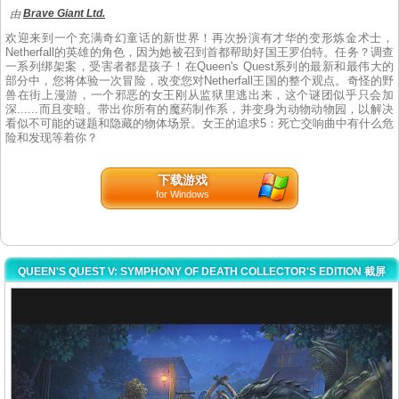
Brave Giant Ltd.
由
欢迎来到一个充满奇幻童话的新世界！再次扮演有才华的变形炼金术士，
Netherfall的英雄的角色，因为她被召到首都帮助好国王罗伯特。任务？调查
一系列绑架案，受害者都是孩子！在Queen's Quest系列的最新和最伟大的
部分中，您将体验一次冒险，改变您对Netherfall王国的整个观点。奇怪的野
兽在街上漫游，一个邪恶的女王刚从监狱里逃出来，这个谜团似乎只会加
深......而且变暗。带出你所有的魔药制作系，并变身为动物动物园，以解决
看似不可能的谜题和隐藏的物体场景。女王的追求5：死亡交响曲中有什么危
险和发现等着你？
下载游戏
for Windows
QUEEN'S QUEST V: SYMPHONY OF DEATH COLLECTOR'S EDITION 截屏