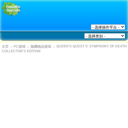
→
→
→
QUEEN'S QUEST V: SYMPHONY OF DEATH
主页
PC游戏
隐藏物品游戏
COLLECTOR'S EDITION