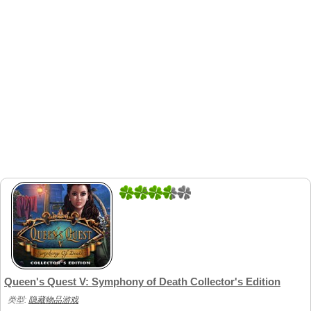
5
1
Queen's Quest V: Symphony of Death Collector's Edition
类型:
隐藏物品游戏