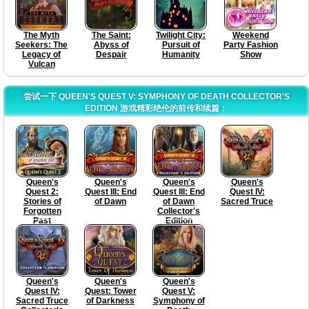
The Myth
The Saint:
Twilight City:
Weekend
Seekers: The
Abyss of
Pursuit of
Party Fashion
Legacy of
Despair
Humanity
Show
Vulcan
尝试一下 QUEEN'S QUEST V: SYMPHONY OF DEATH COLLECTOR'S
EDITION 游戏精彩绝伦的前传和续篇：
Queen's
Queen's
Queen's
Queen's
Quest 2:
Quest III: End
Quest III: End
Quest IV:
Stories of
of Dawn
of Dawn
Sacred Truce
Forgotten
Collector's
Past
Edition
Queen's
Queen's
Queen's
Quest IV:
Quest: Tower
Quest V:
Sacred Truce
of Darkness
Symphony of