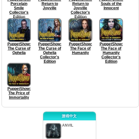
Porcelain
Return to
Return to
Souls of the
Smile
Joyville
Joyville
Innocent
Collector's
Collector's
Edition
Edition
PuppetShow:
PuppetShow:
PuppetShow:
PuppetShow:
The Curse of
The Curse of
The Face of
The Face of
Ophelia
Ophelia
Humanity
Humanity
Collector's
Collector's
Edition
Edition
PuppetShow:
The Price of
Immortality
游戏中文
ANVIL