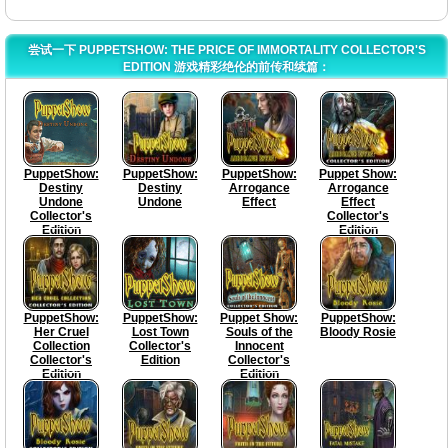
尝试一下 PUPPETSHOW: THE PRICE OF IMMORTALITY COLLECTOR'S
EDITION 游戏精彩绝伦的前传和续篇：
PuppetShow:
PuppetShow:
PuppetShow:
Puppet Show:
Destiny
Destiny
Arrogance
Arrogance
Undone
Undone
Effect
Effect
Collector's
Collector's
Edition
Edition
PuppetShow:
PuppetShow:
Puppet Show:
PuppetShow:
Her Cruel
Lost Town
Souls of the
Bloody Rosie
Collection
Collector's
Innocent
Collector's
Edition
Collector's
Edition
Edition