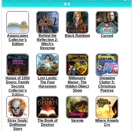
游戏
Aquascapes
Behind the
Black Rainbow
Cursed
Collector's
Reflection 2:
Edition
Witch's
Revenge
House of 1000
Lost Lands:
Millionaire
Shopping
Doors: Family
The Four
Manor: The
Clutter 5:
Secrets
Horsemen
Hidden Object
Christmas
Collector's
Show
Poetree
Edition
Stray Souls:
The Book of
Varenje
Where Angels
Dollhouse
Desires
Cry
Story