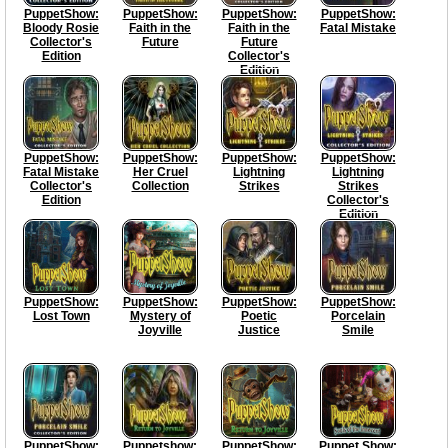
PuppetShow:
PuppetShow:
PuppetShow:
PuppetShow:
Bloody Rosie
Faith in the
Faith in the
Fatal Mistake
Collector's
Future
Future
Edition
Collector's
Edition
PuppetShow:
PuppetShow:
PuppetShow:
PuppetShow:
Fatal Mistake
Her Cruel
Lightning
Lightning
Collector's
Collection
Strikes
Strikes
Edition
Collector's
Edition
PuppetShow:
PuppetShow:
PuppetShow:
PuppetShow:
Lost Town
Mystery of
Poetic
Porcelain
Joyville
Justice
Smile
PuppetShow:
Puppetshow:
PuppetShow:
Puppet Show: