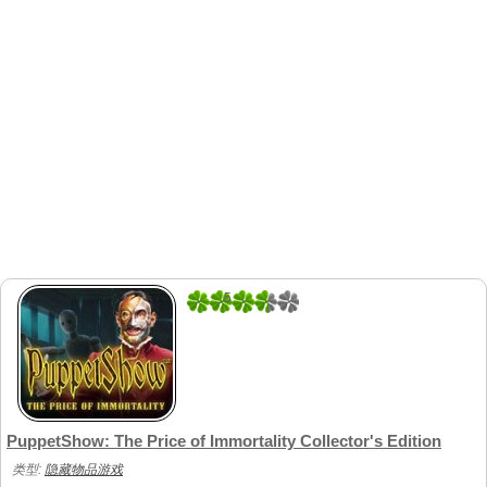
5
3
PuppetShow: The Price of Immortality Collector's Edition
类型:
隐藏物品游戏