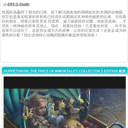
ERS G-Studio
由
情感剧场赢得了相当的口碑。据了解法国各地的栩栩如生的木偶的动物园，
但它也是臭名昭著的所有谁已经消失试图揭示其神奇的秘密的记者。当你最
好的朋友，明星记者恩里克·托雷斯，渗入镇获得世纪瓢，他发现真相......才
消失一样神秘的所有其他人。现在，就看你找他！只是看你的背......你不知
道谁可以信任了。这是否会成为大的故事，让你的记者生涯？还是会成为你
最终的分配？找出这场惊心动魄的隐藏对象益智冒险游戏！
PUPPETSHOW: THE PRICE OF IMMORTALITY COLLECTOR'S EDITION 截屏