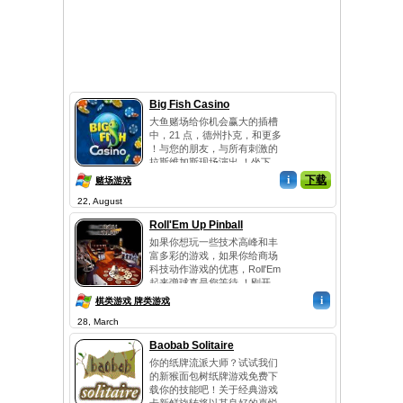
Big Fish Casino
大鱼赌场给你机会赢大的插槽
中，21 点，德州扑克，和更多
！与您的朋友，与所有刺激的
拉斯维加斯现场演出 ！坐下
来...
i
下载
赌场游戏
22, August
Roll'Em Up Pinball
如果你想玩一些技术高峰和丰
富多彩的游戏，如果你给商场
科技动作游戏的优惠，Roll'Em
起来弹球真是您等待 ！刚开
始...
i
棋类游戏 牌类游戏
28, March
Baobab Solitaire
你的纸牌流派大师？试试我们
的新猴面包树纸牌游戏免费下
载你的技能吧！关于经典游戏