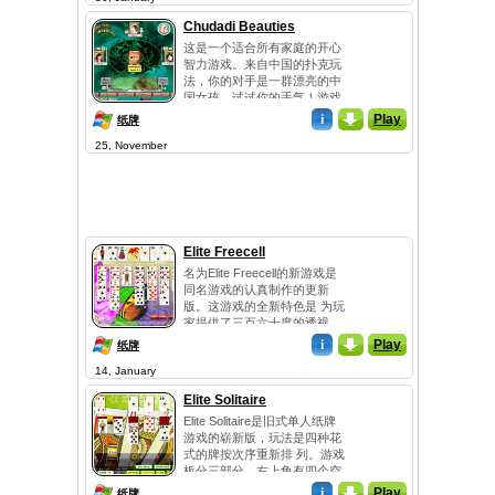
桌子游戏。是一个几乎没有真
Chudadi Beauties
正社会的游戏和一个几乎没有
这是一个适合所有家庭的开心
玩骰子。当游戏的明显的复杂
智力游戏。来自中国的扑克玩
性和奇怪的专门术语可能的时
法，你的对手是一群漂亮的中
候，...
国女孩，试试你的手气！游戏
具有复杂的设置和功...
i
_
Play
纸牌
25, November
Elite Freecell
名为Elite Freecell的新游戏是
同名游戏的认真制作的更新
版。这游戏的全新特色是 为玩
家提供了三百六十度的透视。
但几乎可以肯定的...
i
_
Play
纸牌
14, January
Elite Solitaire
Elite Solitaire是旧式单人纸牌
游戏的崭新版，玩法是四种花
式的牌按次序重新排 列。游戏
板分三部分，右上角有四个空
间来按由小到大...
i
_
Play
纸牌