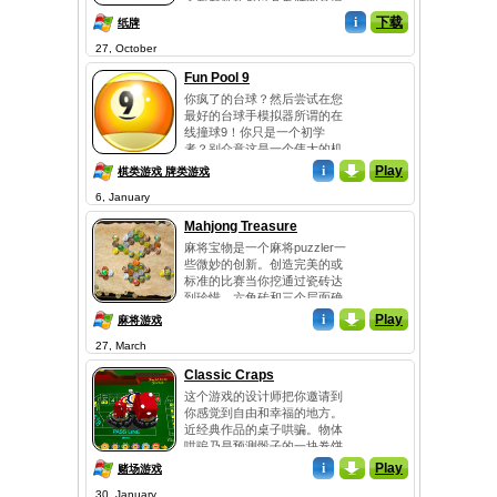
卡新鲜旋转将以其良好的喜悦
你挑战。这个游戏的...
i
下载
纸牌
27, October
Fun Pool 9
你疯了的台球？然后尝试在您
最好的台球手模拟器所谓的在
线撞球9！你只是一个初学
者？别介意这是一个伟大的机
会进一步提高你的技能和成为
i
_
Play
棋类游戏 牌类游戏
这个游戏上瘾的主人。 事实
6, January
上，规则很简单，但仍嬉水池
9条规定，逻辑思维和战略。
Mahjong Treasure
这是打了9个球编号1-9加上母
麻将宝物是一个麻将puzzler一
球。随着每一杆母球必须先联
些微妙的创新。创造完美的或
系在桌子上最低的球或者它是
标准的比赛当你挖通过瓷砖达
一...
到珍惜。六角砖和三个层面确
保一个富有挑战性和新鲜经
i
_
Play
麻将游戏
验。匹配的瓷砖找到匹配对，
27, March
然后才能运行的时间。如果你
的比赛数量相同的背景颜色，
Classic Craps
您将收到更高的评分。...
这个游戏的设计师把你邀请到
你感觉到自由和幸福的地方。
近经典作品的桌子哄骗。物体
哄骗乃是预测骰子的一块卷饼
的结果。你的胜利完全地依赖
i
_
Play
赌场游戏
于他们。哄骗是在娱乐场今天
30, January
被玩的其中一个最令人激动的