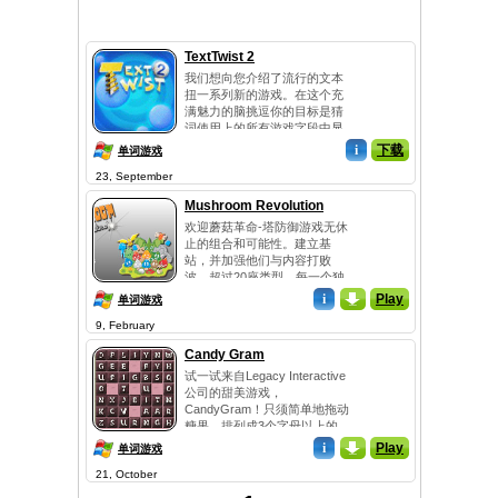
TextTwist 2
我们想向您介绍了流行的文本
扭一系列新的游戏。在这个充
满魅力的脑挑逗你的目标是猜
词使用上的所有游戏字段中显
示的字母。续集有三种模式，
i
下载
单词游戏
原有的无数的难题解决。揣
23, September
摩，以最快的，您可以在闪电
模式字。享受解决填字游戏模
Mushroom Revolution
式迷宫的话。并且不要忘记检
欢迎蘑菇革命-塔防御游戏无休
查的日字，在玩文字扭2！...
止的组合和可能性。建立基
站，并加强他们与内容打败
波。超过20座类型，每一个独
特的效果。您将内置陀螺菌，
i
_
Play
单词游戏
升级，使之更强大。你可以购
9, February
买的内容，以提高您的陀螺
菌。每个元素的组合有不同的
Candy Gram
效果。尝试不同的，看看效果
试一试来自Legacy Interactive
最好。...
公司的甜美游戏，
CandyGram！只须简单地拖动
糖果，排列成3个字母以上的
单词，横向或纵向均可。已经
i
_
Play
单词游戏
组...
21, October