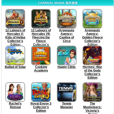
CARNIVAL MANIA 相关游戏
12 Labours of
12 Labours of
Argonauts
Argonauts
Hercules V:
Hercules VII:
Agency:
Agency:
Kids of Hellas
Fleecing the
Captive of
Golden Fleece
Collector's
Fleece
Circe
Collector's
Edition
Collector's
Edition
Edition
Ballad of Solar
Cooking
Happy Clinic
Hermes: War
Academy
of the Gods
Collector's
Edition
Rachel's
Royal Envoy 3
Tennis
The
Retreat
Collector's
Manager
Musketeers:
Edition
Victoria's