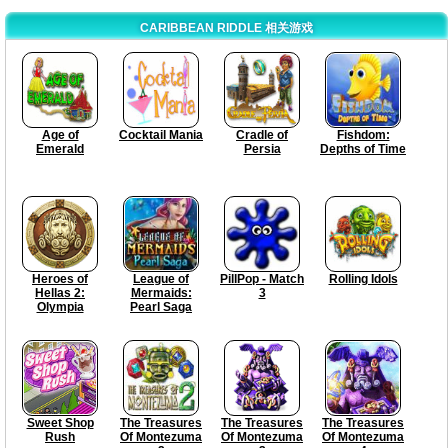
CARIBBEAN RIDDLE 相关游戏
Age of
Cocktail Mania
Cradle of
Fishdom:
Emerald
Persia
Depths of Time
Heroes of
League of
PillPop - Match
Rolling Idols
Hellas 2:
Mermaids:
3
Olympia
Pearl Saga
Sweet Shop
The Treasures
The Treasures
The Treasures
Rush
Of Montezuma
Of Montezuma
Of Montezuma