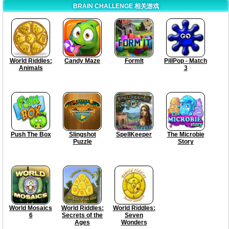
BRAIN CHALLENGE 相关游戏
World Riddles:
Candy Maze
FormIt
PillPop - Match
Animals
3
Push The Box
Slingshot
SpellKeeper
The Microbie
Puzzle
Story
World Mosaics
World Riddles:
World Riddles:
6
Secrets of the
Seven
Ages
Wonders