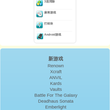
3连消除
麻将游戏
打砖块
Android游戏
新游戏
Renown
Xcraft
ANVIL
Kards
Vaults
Battle For The Galaxy
Deadhaus Sonata
Emberlight