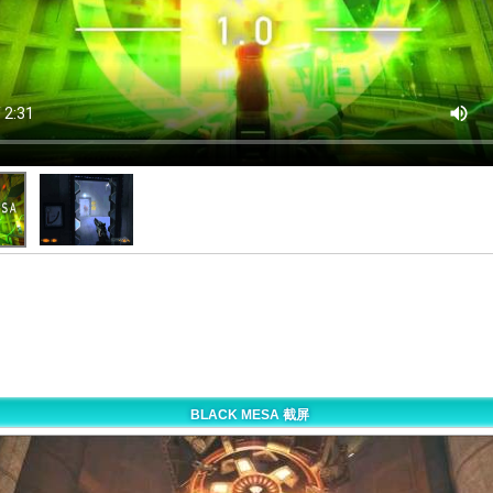
BLACK MESA 截屏