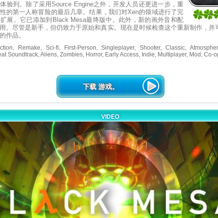
验到。除了采用Source Engine之外，开发人员还更进一步，重
性的第一人称冒险的最后几章。结果，我们对Xen的领域进行了完
3
扩展。它已添加到Black Mesa最终版中。此外，新的画外音和配
1
用。尽管是新手，但仍致力于原始和真实。现在是时候检查这个重新制作，并可
的作品。
ion, Remake, Sci-fi, First-Person, Singleplayer, Shooter, Classic, Atmospher
at Soundtrack, Aliens, Zombies, Horror, Early Access, Indie, Multiplayer, Mod, Co-o
下载 游戏。
VIDEO