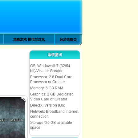
策略游戏 模拟类游戏
经济策略类
系统需求
OS: Windows® 7 (32/64-
bit)/Vista or Greater
Processor: 2.6 Dual Core
Processor or Greater
Memory: 6 GB RAM
Graphics: 2 GB Dedicated
Video Card or Greater
DirectX: Version 9.0c
Network: Broadband Internet
connection
Storage: 20 GB available
space