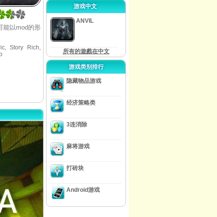
游戏中文
ANVIL
能以mod的形
ic, Story Rich,
所有的遊戲在中文
p
游戏类别排行
隐藏物品游戏
经济策略类
3连消除
麻将游戏
打砖块
Android游戏