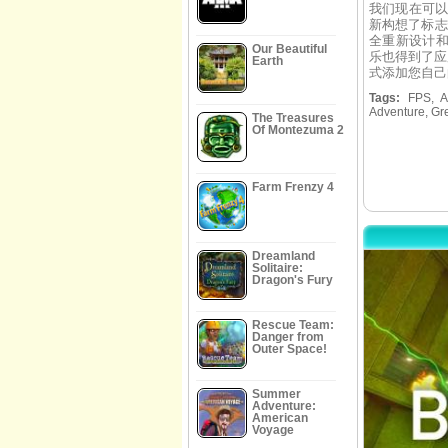
我们现在可以体
新构想了标志
全重新设计和
Our Beautiful
乐也得到了应
Earth
式添加您自己
Tags:
FPS, Act
Adventure, Gre
The Treasures
Of Montezuma 2
Farm Frenzy 4
Dreamland
Solitaire:
Dragon's Fury
Rescue Team:
Danger from
Outer Space!
Summer
Adventure:
American
Voyage