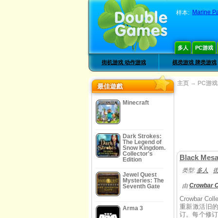
Marine P
样本:
多人
PC游戏
街机游戏 动作游戏
棋类游戏 牌类游戏
→
主页
PC游戏
最佳遊戲
Minecraft
Dark Strokes:
The Legend of
Snow Kingdom.
Collector's
Black Mes
Edition
类型:
多人
Jewel Quest
Mysteries: The
Crowbar C
由
Seventh Gate
Crowbar 
重新激活旧
Arma 3
订。每个修订将