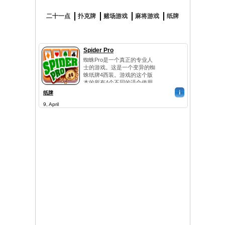
二十一点
扑克牌
赌场游戏
麻将游戏
纸牌
Spider Pro
蜘蛛Pro是一个真正的专业人
士的游戏。这是一个变异的蜘
蛛纸牌4西装。游戏的这个版
本的所有4个不同的适合使用
的普通版本。这使得游戏相当
i
纸牌
困难，所以要准备的复杂游
9, April
戏。你的目标是所有卡片排序
按照他们的套装。有104卡，
你应该把他们尽快。当你把一
个完整的正确设置，它会自动
被丢弃。祝你好运！...