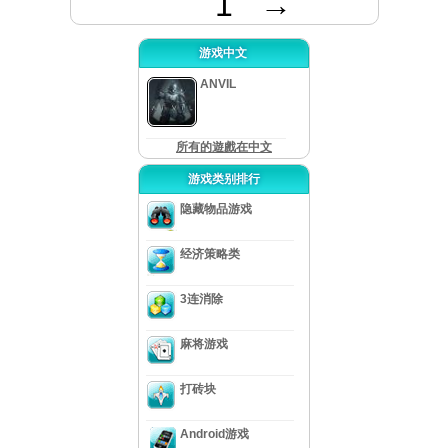
1
→
地砖每对他们消除。选择显然
对从顶部的水平往往会过早地
结束比赛（即失去）离开基本
瓷...
游戏中文
ANVIL
所有的遊戲在中文
游戏类别排行
隐藏物品游戏
经济策略类
3连消除
麻将游戏
打砖块
Android游戏