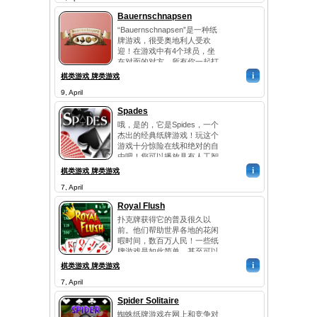
尽可能做好宝石组合？很重视
Bauernschnapsen
对这些具体的组合，因为他们
“Bauernschnapsen”是一种纸
最大限度地提高您在钻石Yatzy
牌游戏，很受奥地利人受欢
胜算。结合这...
迎！在游戏中有4个球员，坐
在对面的对方。所有你一起打
牌，并有20个在各个诉讼力量
i
棋类游戏 牌类游戏
的增加，例如先去杰克王后，
9, April
国王，10日和最巩固的王牌。
如果你有你的小卡片，谁拥有
Spades
很大的发挥。你一切可能的手
哦，是的，它是Spides，一个
段来获得最高分 - 24分！戏结
杰出的经典纸牌游戏！玩这个
束时，...
游戏十分惊险在线和绝对的自
由吧！您可以播放具有人工智
能的对手或竞争对人类玩家在
i
棋类游戏 牌类游戏
线。 Spides是一个简单的规
7, April
则，真正流行的纸牌游戏，所
以它需要你几分钟的时间赶上
Royal Flush
游戏的要点。对眼睛和你的分
扑克牌获得它的普及很久以
数一比较别人！我们热情推荐
前。他们帮助世界各地的花闲
你给Spides试...
暇时间，数百万人民！一些纸
牌游戏是如此简单，甚至可以
发挥他们的孩子！但是，当
i
棋类游戏 牌类游戏
然，也有一些确实困难的，从
7, April
你掌握的技能和大量的需求！
“皇家同花顺”是游戏，不是简
Spider Solitaire
单的结合2游戏：纸牌和扑
蜘蛛纸牌游戏在网上和竞争对
克。你必须是一个真正的主