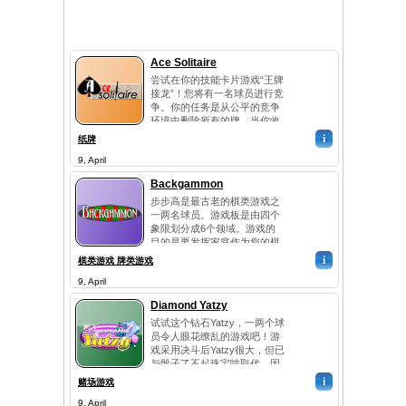
Ace Solitaire
尝试在你的技能卡片游戏“王牌
接龙”！您将有一名球员进行竞
争。你的任务是从公平的竞争
环境中删除所有的牌。当你收
集11卡，就可以被删除！你可
i
纸牌
以使用所有的牌，在屏幕上显
9, April
示，这是部分隐藏你不能使用
的。游戏结束时，有没有卡澳
Backgammon
公平的竞争环境。所有的应用
步步高是最古老的棋类游戏之
在这激动的游戏快斗智！获取
一两名球员。游戏板是由四个
更多的积分，您可以成为赢...
象限划分成6个领域。游戏的
目的是要发挥家庭作为您的棋
子尽可能快。运气在游戏中扮
i
棋类游戏 牌类游戏
演一个重要角色，但它很难赢
9, April
得没有战略。这不是一个简单
有趣的游戏。步步高要求的技
Diamond Yatzy
能。所以，如果你这样想并创
试试这个钻石Yatzy，一两个球
建您自己的战略，这个伟大的
员令人眼花缭乱的游戏吧！游
比赛一定会请你！...
戏采用决斗后Yatzy很大，但已
与骰子了不起珠宝吨取代。因
此，没有必要浪费你的时间阅
i
赌场游戏
读枯燥的游戏规则！你能收集
9, April
尽可能多的钻石的颜色相同或