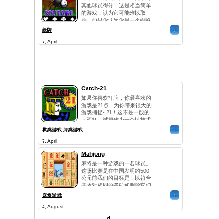
其他球员得分！这是相当简单
人，以争取和获得的成绩！...
的游戏，认为它可能难以取
胜。如果你认为你是一个蜘蛛
纸牌的主人，现在是时候证明
i
纸牌
这一点。展示你最好的纸牌技
7, April
能现在是第一！感到兴奋的比
赛，当你玩这个游戏上瘾的
卡！所以，你知道去赢得黄金
蜘蛛纸牌的秘密？它的简单！
空列是关键！祝你好运！...
Catch-21
如果你喜欢打牌，你最喜欢的
游戏是21点，为你带来很大的
游戏捕捉- 21！这不是一般的
大酒杯。试想作为一个以技术
为基础的纸牌游戏21点，你就
i
棋类游戏 牌类游戏
会明白什么追赶- 21。你的目
7, April
标是通过在甲板上的速度，以
便使尽可能多的21世纪。但要
Mahjong
非常小心 - 黑插孔野生！你不
麻将是一种游戏的一名球员。
能相信它吗？只要发挥抓住-
这场比赛是在中国发明约500
21现在，...
公元前我们的目标是，以符合
开放对相同的瓷砖和删除它们
从董事会，使瓷砖根据他们发
i
麻将游戏
挥。比赛结束时，所有对瓦片
4, August
已被调离董事会或如果没有暴
露对剩余。球员应该开辟新的