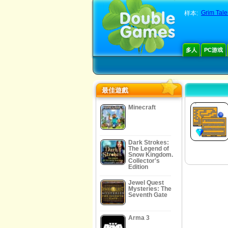
Grim Tale
样本:
多人
PC游戏
最佳遊戲
Minecraft
Dark Strokes:
The Legend of
Snow Kingdom.
Collector's
Edition
Jewel Quest
Mysteries: The
Seventh Gate
Arma 3