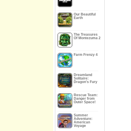
Our Beautiful
Earth
The Treasures
Of Montezuma 2
Farm Frenzy 4
Dreamland
Solitaire:
Dragon's Fury
Rescue Team:
Danger from
Outer Space!
Summer
Adventure:
American
Voyage