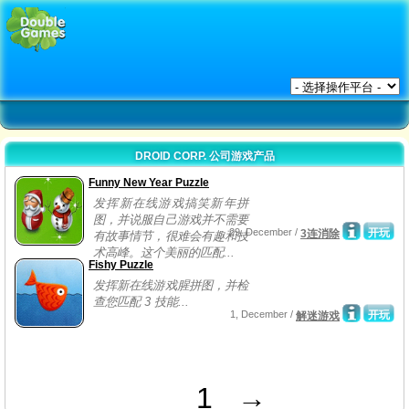
DROID CORP. 公司游戏产品
Funny New Year Puzzle
发挥新在线游戏搞笑新年拼
图，并说服自己游戏并不需要
29, December /
开玩
3连消除
有故事情节，很难会有趣和技
术高峰。这个美丽的匹配...
Fishy Puzzle
发挥新在线游戏腥拼图，并检
查您匹配 3 技能...
1, December /
开玩
解迷游戏
1
→