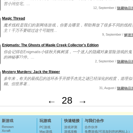
苦小河住宅。...
12, September /
隐藏物品
Magic Thread
魔术线程是我们的新网络游戏，你要去哪里，帮助释放了很多不同的线程
主！千万不要错过这个可能性...
9, September /
解迷
Enigmatis: The Ghosts of Maple Creek Collector's Edition
你会记得在Enigmatis小镇秋天枫树溪，一个迷人的隐藏对象冒险游戏的
的神秘事??件。...
2, September /
隐藏物品
Mystery Murders: Jack the Ripper
多年来，有关的最残忍的连环杀手开膛手杰克之谜已经深化的程度，道理似
糊。但世界著...
31, August /
隐藏物品
←
28
→
新游戏
玩游戏
快速链接
与我们合作
Renown
PC游戏
游戏评测
合作伙伴
Xcraft
Mac游戏
游戏攻略
免费游戏(可添加到您的网站上）