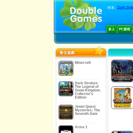
Dark Siste
样本:
多人
PC游戏
最佳遊戲
Minecraft
Dark Strokes:
The Legend of
Snow Kingdom.
Collector's
Edition
Jewel Quest
Mysteries: The
Seventh Gate
Arma 3