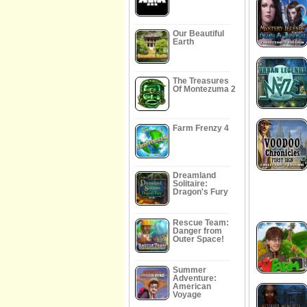
Our Beautiful
Earth
The Treasures
Of Montezuma 2
Farm Frenzy 4
Dreamland
Solitaire:
Dragon's Fury
Rescue Team:
Danger from
Outer Space!
Summer
Adventure:
American
Voyage