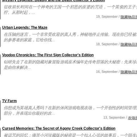
Mystery Legends: Beauty and the Beast Collector's Edition
征收前长时间在一个神奇的王国一个邪恶的巫婆的咒语，一个英俊的王子
狞。从那时起，...
19, September /
隐藏物品
Urban Legends: The Maze
在压轴的迷宫，一个非常受欢迎的真人秀，神秘地停止传输。现在你已经被
的参赛者的家庭，它给你找...
18, September /
隐藏物品
Voodoo Chronicles: The First Sign Collector's Edition
钻研失去了在新的隐藏对象冒险游戏巫术编年史传奇部落的大秘密：先来珍
是由你来解决...
16, September /
隐藏物品
TV Farm
你想成为英雄真人秀吗？在新的休闲游戏电视农场，一个开创性的时间管理
部分，并表现出你最好的农...
13, September /
农场
Cursed Memories: The Secret of Agony Creek Collector's Edition
被诅咒的回忆：痛苦小河珍藏版的秘密是一个扣人心弦的故事后，一个陌生