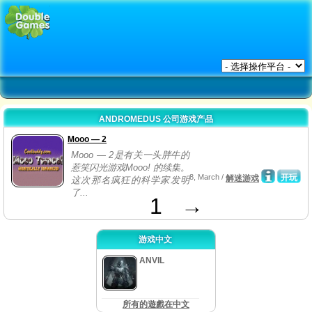
ANDROMEDUS 公司游戏产品
Mooo — 2
Mooo — 2是有关一头胖牛的
惹笑闪光游戏Mooo! 的续集。
8, March /
开玩
解迷游戏
这次那名疯狂的科学家发明
了...
1
→
游戏中文
ANVIL
所有的遊戲在中文