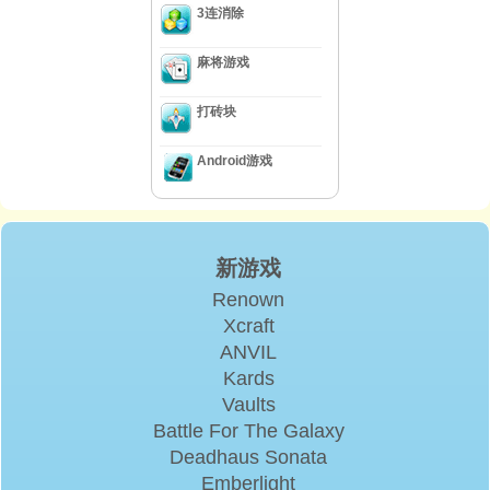
3连消除
麻将游戏
打砖块
Android游戏
新游戏
Renown
Xcraft
ANVIL
Kards
Vaults
Battle For The Galaxy
Deadhaus Sonata
Emberlight