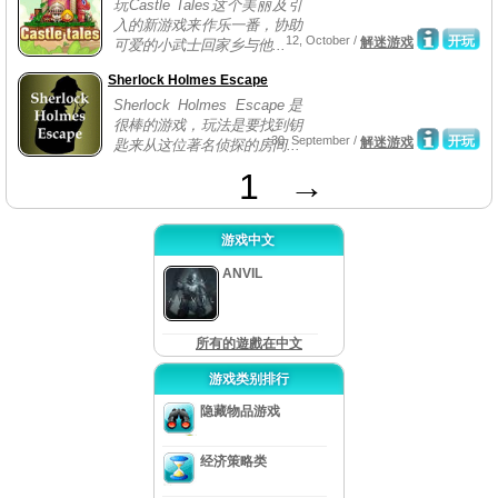
玩Castle Tales这个美丽及引
入的新游戏来作乐一番，协助
12, October /
开玩
解迷游戏
可爱的小武士回家乡与他...
Sherlock Holmes Escape
Sherlock Holmes Escape是
很棒的游戏，玩法是要找到钥
30, September /
开玩
解迷游戏
匙来从这位著名侦探的房间...
1
→
游戏中文
ANVIL
所有的遊戲在中文
游戏类别排行
隐藏物品游戏
经济策略类