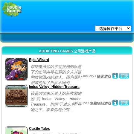
ADDICTING GAMES 公司游戏产品
Epic Wizard
帮助魔法师的学徒摆脱的标题
下的史诗向导在新的令人兴奋
11, January /
开玩
解迷游戏
的益智游戏的敌人。因为我们
知道他用了很多不同的...
Indus Valley: Hidden Treasure
该是时候来玩迷人的新收藏物
游戏Indus Valley: Hidden
10, June /
开玩
隐藏物品游戏
Treasure。陶醉于难忘的 寻
物之中。看看你是否有...
Castle Tales