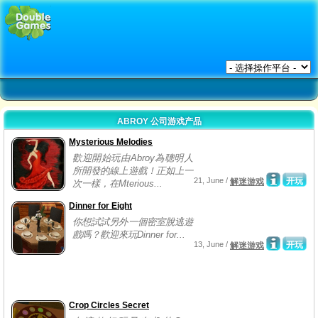
ABROY 公司游戏产品
Mysterious Melodies
歡迎開始玩由Abroy為聰明人
所開發的線上遊戲！正如上一
21, June /
开玩
解迷游戏
次一樣，在Mterious...
Dinner for Eight
你想試試另外一個密室脫逃遊
戲嗎？歡迎來玩Dinner for...
13, June /
开玩
解迷游戏
Crop Сircles Secret