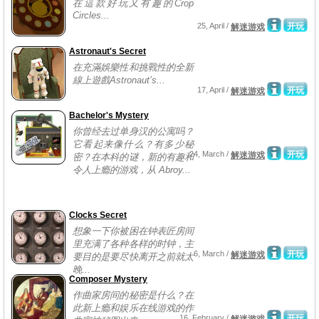
在這款好玩又有趣的Crop
Circles...
25, April /
开玩
解迷游戏
Astronaut's Secret
在充滿娛樂性和挑戰性的全新
線上遊戲Astronaut’s...
17, April /
开玩
解迷游戏
Bachelor's Mystery
你曾经去过单身汉的公寓吗？
它看起来像什么？有多少秘
24, March /
开玩
解迷游戏
密？在本科的谜，新的有趣和
令人上瘾的游戏，从 Abroy...
Clocks Secret
想象一下你被困在钟表匠房间
里充满了各种各样的时钟，主
6, March /
开玩
解迷游戏
要目的是要尽快离开之前就太
晚...
Composer Mystery
作曲家房间的秘密是什么？在
此新上瘾和娱乐在线游戏的作
16, February /
开玩