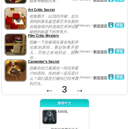
解迷游戏
曲家神秘图出来...
Art Critic Secret
收集图片，以找到关键，走出
房间的著名鉴赏家艺术在新的
7, February /
开玩
解迷游戏
在线游戏中的游戏艺术评论家
秘密的标题下的所有片...
Film Critic Mystery
想象一下你被困在著名电影评
论家的房间，要赶快离开那
15, January /
开玩
解迷游戏
儿，尽快之前他到达，抓到
你...
Carpenter's Secret
想象你自己被困在一间没有窗
户的房间。你的第一反应是什
1, January /
开玩
解迷游戏
么？我们愿意打赌你已经考虑
到尽头...
←
3
→
游戏中文
ANVIL