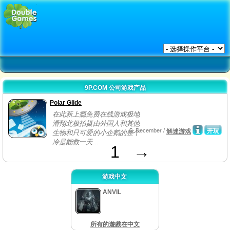
9P.COM 公司游戏产品
Polar Glide
在此新上瘾免费在线游戏极地
滑翔北极拍摄由外国人和其他
5, December /
开玩
解迷游戏
生物和只可爱的小企鹅的整个
冷是能救一天...
1
→
游戏中文
ANVIL
所有的遊戲在中文