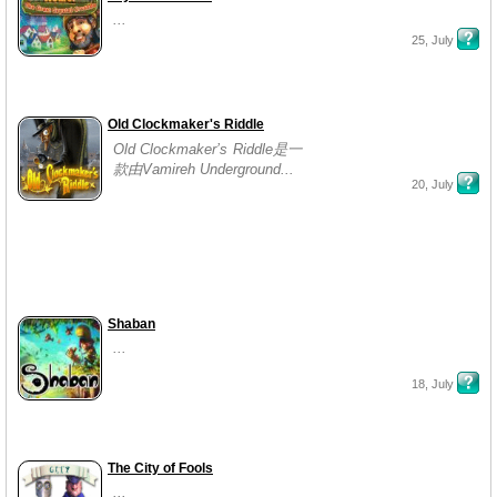
...
25, July
Old Clockmaker's Riddle
Old Clockmaker’s Riddle是一
款由Vamireh Underground...
20, July
Shaban
...
18, July
The City of Fools
...