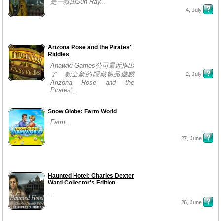
是一款由Sun Ray...
4, July
Arizona Rose and the Pirates'
Riddles
Anawiki Games公司最近推出
了一款全新的隱藏物品遊戲
2, July
Arizona Rose and the
Pirates’...
Snow Globe: Farm World
Farm...
27, June
Haunted Hotel: Charles Dexter
Ward Collector's Edition
...
26, June