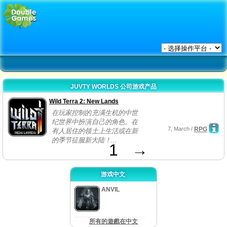
JUVTY WORLDS 公司游戏产品
Wild Terra 2: New Lands
在玩家控制的充满生机的中世
纪世界中扮演自己的角色。在
7, March /
RPG
有人居住的领土上生活或在新
的季节征服新大陆！...
1
→
游戏中文
ANVIL
所有的遊戲在中文