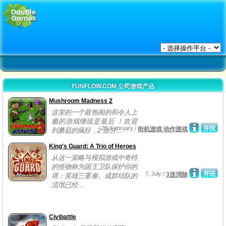
FUNFLOW.COM 公司游戏产品
Mushroom Madness 2
这里的一个最热闹的和令人上
瘾的游戏继续是最后 ！欢迎
25, February /
开玩
街机游戏 动作游戏
到蘑菇的疯狂，2 部分...
King's Guard: A Trio of Heroes
从这一策略与模拟游戏中奇特
的怪物称为国王卫队保护你的
7, July /
开玩
3连消除
塔：英雄三重奏。成群结队的
流氓已经...
Civibattle