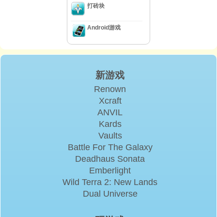
打砖块
Android游戏
新游戏
Renown
Xcraft
ANVIL
Kards
Vaults
Battle For The Galaxy
Deadhaus Sonata
Emberlight
Wild Terra 2: New Lands
Dual Universe