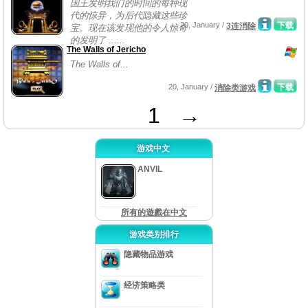
国王发明我们的时间的每种现
代的惊异，为后代隐藏这些珍
20, January /
下载
3连消除
宝。现在该发现他的令人惊奇
的发明了 ......
The Walls of Jericho
The Walls of...
20, January /
下载
消除类游戏
1
→
游戏中文
ANVIL
所有的遊戲在中文
游戏类别排行
隐藏物品游戏
经济策略类