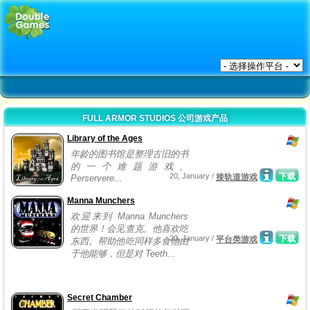
FULL ARMOR STUDIOS 公司游戏产品
Library of the Ages
年龄的图书馆是整理古旧的书
的一个难题游戏。
20, January /
下载
接轨道游戏
Perservere...
Manna Munchers
欢迎来到 Manna Munchers
的世界！会见查克。他喜欢吃
20, January /
下载
平台类游戏
东西。帮助他吃同样多食物由
于他能够，但是对 Teeth...
Secret Chamber