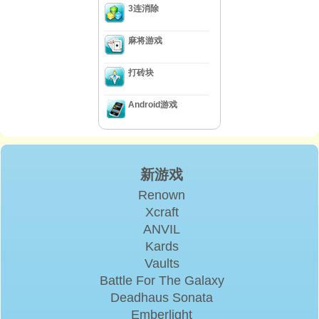
3连消除
麻将游戏
打砖块
Android游戏
新游戏
Renown
Xcraft
ANVIL
Kards
Vaults
Battle For The Galaxy
Deadhaus Sonata
Emberlight