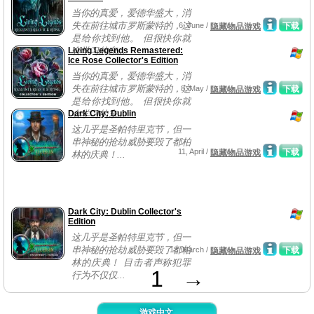
当你的真爱，爱德华盛大，消
失在前往城市罗斯蒙特的，这
6, June /
下载
隐藏物品游戏
是给你找到他。 但很快你就
Living Legends Remastered:
会学习的东...
Ice Rose Collector's Edition
当你的真爱，爱德华盛大，消
失在前往城市罗斯蒙特的，这
8, May /
下载
隐藏物品游戏
是给你找到他。 但很快你就
Dark City: Dublin
会学习的东...
这几乎是圣帕特里克节，但一
串神秘的抢劫威胁要毁了都柏
11, April /
下载
隐藏物品游戏
林的庆典！...
Dark City: Dublin Collector's
Edition
这几乎是圣帕特里克节，但一
串神秘的抢劫威胁要毁了都柏
13, March /
下载
隐藏物品游戏
林的庆典！ 目击者声称犯罪
1
→
行为不仅仅...
游戏中文