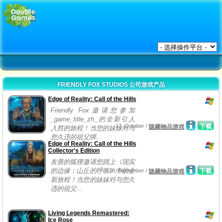
FRIENDLY FOX STUDIOS 公司游戏产品
Edge of Reality: Call of the Hills
Friendly Fox邀请您参加
_game_title_zh_的全新引人
17, October /
下载
隐藏物品游戏
入胜的旅程！当您的妹妹对与
您久违的祖父绑...
Edge of Reality: Call of the Hills
Collector's Edition
友善的狐狸邀请您踏上《现实
的边缘：山丘的呼唤》中的全
18, September /
下载
隐藏物品游戏
新旅程！当您的妹妹对与您久
违的祖父...
Living Legends Remastered:
Ice Rose