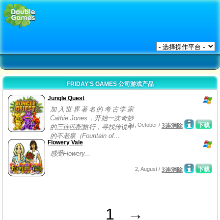
FRIDAY'S GAMES 公司游戏产品
Jungle Quest
加入世界著名的考古学家
Cathie Jones，开始一次奇妙
17, October /
下载
3连消除
的三连匹配旅行，寻找传说中
的不老泉（Fountain of...
Flowery Vale
感受Flowery...
2, August /
下载
3连消除
1
→