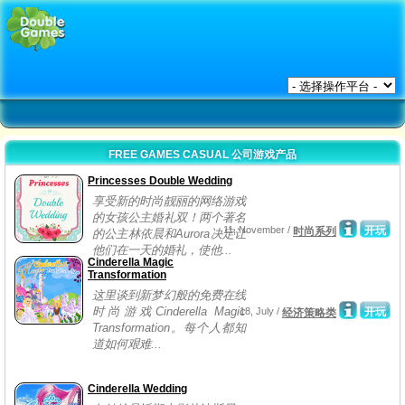
FREE GAMES CASUAL 公司游戏产品
Princesses Double Wedding
享受新的时尚靓丽的网络游戏
的女孩公主婚礼双！两个著名
11, November /
开玩
时尚系列
的公主林依晨和Aurora决定让
他们在一天的婚礼，使他...
Cinderella Magic
Transformation
这里谈到新梦幻般的免费在线
时尚游戏Cinderella Magic
18, July /
开玩
经济策略类
Transformation。每个人都知
道如何艰难...
Cinderella Wedding