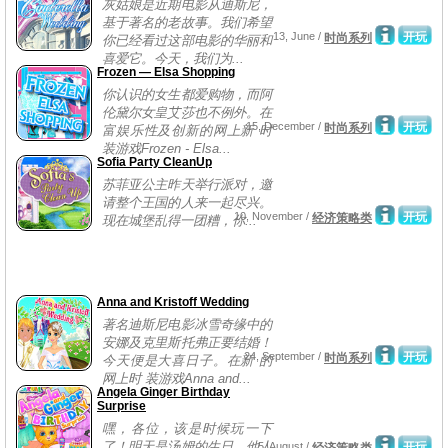
灰姑娘是近期电影从迪斯尼，
基于著名的老故事。我们希望
13, June /
开玩
时尚系列
你已经看过这部电影的华丽和
喜爱它。今天，我们为...
Frozen — Elsa Shopping
你认识的女生都爱购物，而阿
伦黛尔女皇艾莎也不例外。在
15, December /
开玩
时尚系列
富娱乐性及创新的网上新 时
装游戏Frozen - Elsa...
Sofia Party CleanUp
苏菲亚公主昨天举行派对，邀
请整个王国的人来一起尽兴。
10, November /
开玩
经济策略类
现在城堡乱得一团糟，你...
Anna and Kristoff Wedding
著名迪斯尼电影冰雪奇缘中的
安娜及克里斯托弗正要结婚！
24, September /
开玩
时尚系列
今天便是大喜日子。在新 的
网上时 装游戏Anna and...
Angela Ginger Birthday
Surprise
嘿，各位，该是时候玩一下
了！明天是汤姆的生日。他人
5, August /
开玩