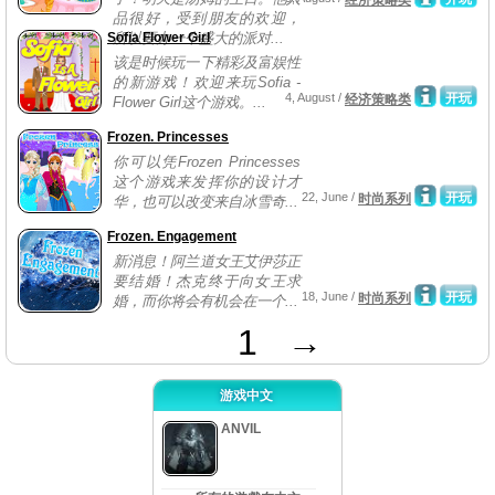
经济策略类
品很好，受到朋友的欢迎，
Sofia Flower Girl
所以要办一个盛大的派对...
该是时候玩一下精彩及富娱性
的新游戏！欢迎来玩Sofia -
4, August /
开玩
经济策略类
Flower Girl这个游戏。...
Frozen. Princesses
你可以凭Frozen Princesses
这个游戏来发挥你的设计才
22, June /
开玩
时尚系列
华，也可以改变来自冰雪奇...
Frozen. Engagement
新消息！阿兰道女王艾伊莎正
要结婚！杰克终于向女王求
18, June /
开玩
时尚系列
婚，而你将会有机会在一个...
1
→
游戏中文
ANVIL