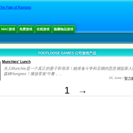
: The Fate of Ramses
MAC游戏
免费游戏
在线游戏
隐藏物品游戏
FOOTLOOSE GAMES 公司游戏产品
Munchies' Lunch
夫人Munchie是一个真正的妻子和母亲！她准备斗争和丑陋的恶意捕捉家
森林Hungries！播放零食“午餐，...
24, June /
智力
1
→