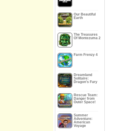
Our Beautiful
Earth
The Treasures
Of Montezuma 2
Farm Frenzy 4
Dreamland
Solitaire:
Dragon's Fury
Rescue Team:
Danger from
Outer Space!
Summer
Adventure:
American
Voyage