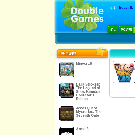
Egypt III
样本:
多人
PC游戏
最佳遊戲
Minecraft
Dark Strokes:
The Legend of
Snow Kingdom.
Collector's
Edition
Jewel Quest
Mysteries: The
Seventh Gate
Arma 3