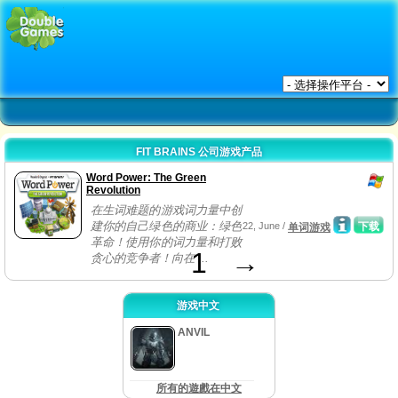
FIT BRAINS 公司游戏产品
Word Power: The Green
Revolution
在生词难题的游戏词力量中创
建你的自己绿色的商业：绿色
22, June /
下载
单词游戏
革命！使用你的词力量和打败
1
→
贪心的竞争者！向在 ...
游戏中文
ANVIL
所有的遊戲在中文