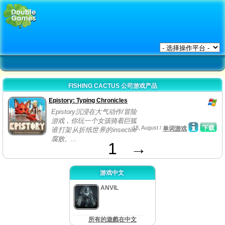
FISHING CACTUS 公司游戏产品
Epistory: Typing Chronicles
Epistory沉浸在大气动作/冒险
游戏，你玩一个女孩骑着巨狐
18, August /
下载
单词游戏
谁打架从折纸世界的insectile
腐败。...
1
→
游戏中文
ANVIL
所有的遊戲在中文