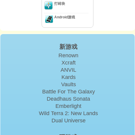
打砖块
Android游戏
新游戏
Renown
Xcraft
ANVIL
Kards
Vaults
Battle For The Galaxy
Deadhaus Sonata
Emberlight
Wild Terra 2: New Lands
Dual Universe