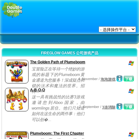
FIREGLOW GAMES 公司游戏产品
The Golden Path of Plumeboom
宝冒险正在等待一个绝妙的游
戏的标题下的Plumeboom黄
4, November /
下载
泡泡游戏
金通道为您服务！深成疑点和
锁的法术和魔法的世界。招
A-B-O-O
待...
这一具有挑战性的比赛3游戏
邀请您到Aboo国家，由
2, September /
下载
3连消除
wormlings居住。他们只知道
如何在这生命的两件事：他们
可以创�...
Plumeboom: The First Chapter