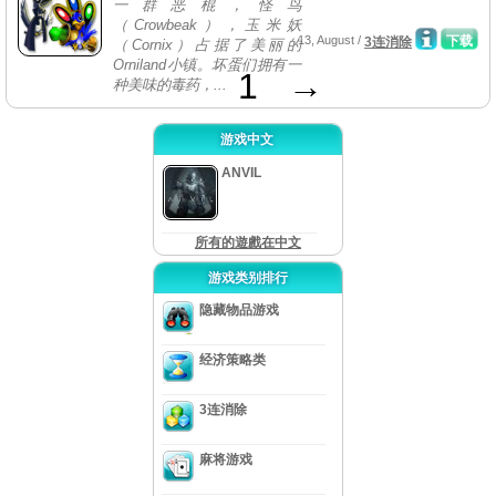
一群恶棍，怪鸟
（Crowbeak），玉米妖
13, August /
下载
3连消除
（Cornix）占据了美丽的
Orniland小镇。坏蛋们拥有一
1
→
种美味的毒药，...
游戏中文
ANVIL
所有的遊戲在中文
游戏类别排行
隐藏物品游戏
经济策略类
3连消除
麻将游戏