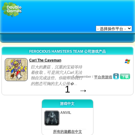
FEROCIOUS HAMSTERS TEAM 公司游戏产品
Carl The Caveman
巨大的蘑菇，沉重的宝箱等待
着收取，可是洞穴人Carl无法
7, November /
下载
平台类游戏
独自完成这些。你能帮助我们
的憨态可掬的主人公推�...
1
→
游戏中文
ANVIL
所有的遊戲在中文