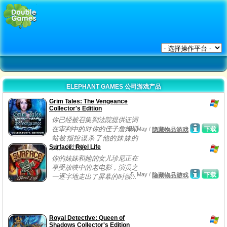
ELEPHANT GAMES 公司游戏产品
Grim Tales: The Vengeance
Collector's Edition
你已经被召集到法院提供证词
在审判中的对你的侄子詹姆斯
16, May /
下载
隐藏物品游戏
站被指控谋杀了他的妹妹的
Surface: Reel Life
人。通过使...
你的妹妹和她的女儿珍尼正在
享受放映中的老电影，演员之
5, May /
下载
隐藏物品游戏
一逐字地走出了屏幕的时候...
Royal Detective: Queen of
Shadows Collector's Edition