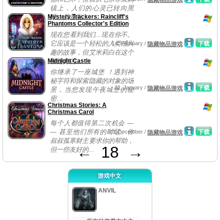
隐藏物品游戏
镇上，人们的心灵已转向黑
Mystery Trackers: Raincliff's
暗。其暴乱...
Phantoms Collector's Edition
现在您看到我们...现在你不。
它应该是一个轻松的人类感兴
14, February /
下载
隐藏物品游戏
趣的故事，但艾米莉白在这个
Midnight Castle
被遗弃的...
你继承了一座城堡 ！遇到神
秘字符和探索隐藏的对象的场
22, January /
下载
隐藏物品游戏
景，当您发现午夜城堡的秘
密...
Christmas Stories: A
Christmas Carol
每个人都值得第二次机会 —
— 甚至他们所有的时髦。你
23, December /
下载
隐藏物品游戏
叔叔孤寒财主要求你的帮助，
←
18
→
但一些友好的...
游戏中文
ANVIL