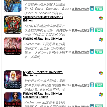
不要错失玩崭新的迷人收藏物
游戏Royal Detective 2:
2, May /
下载
隐藏物品游戏
Queen of Shadows的机会。
Surface: Reel Life Collector's
扮演年轻公主的角色，帮...
Edition
你的妹妹和她的女儿珍尼正在
享受放映中的老电影，演员之
11, April /
下载
隐藏物品游戏
一逐字地走出了屏幕的时候
Riddles of Fate: Into Oblivion
！现在简是...
Riddlestone 王国是著名的美
德和艺术，但自从七宗罪来到
5, April /
下载
隐藏物品游戏
镇上，人们的心灵已转向黑
暗。其暴乱...
Mystery Trackers: Raincliff's
Phantoms
给您带来的大象小游戏，圣诞
故事系列和神秘案件档案 ®
15, March /
下载
隐藏物品游戏
的创作者: 命运的嘉年华。现
Riddles of Fate: Into Oblivion
在您看到我...
Collector's Edition
Riddlestone 王国是著名的美
德和艺术，但自从七宗罪来到
7, March /
下载