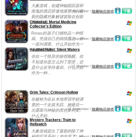
大象游戏，创建神秘跟踪器和
闹鬼的酒店骄傲地展示他们最
27, November /
下载
隐藏物品游戏
新的隐藏对象解谜冒险在创新
Chimeras: Mortal Medicine
的表面系...
Collector's Edition
Ronas的孩子们牺牲品一种怪
病。凭借自己的病情恶化，你
11, November /
下载
隐藏物品游戏
一直叫调查。什么开始作为一
Haunted Hotel: Silent Waters
个简单的调...
你在一个怪异的旅馆唤醒。你
不知道你是怎么到了那里，还
17, October /
下载
隐藏物品游戏
是什么在等待着你。什么开始
作为一种...
Grim Tales: Crimson Hollow
你被称为在从本地寄宿学校调
查的一个女孩失踪。她最后一
24, September /
下载
隐藏物品游戏
次露面与神秘的黑色多利安。
什么开始...
Mystery Trackers: Train to
Hellswich
大象游戏提出了最新的除了神
秘跟踪器系列！您辛苦了，肯
27, August /
下载