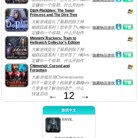
隐藏物品游戏
定赚你一个假期。什么开始作
Dark Parables: The Swan
为一个正...
Princess and The Dire Tree
大象游戏提出了最新的除了神
秘跟踪器系列！您辛苦了，肯
6, August /
下载
隐藏物品游戏
定赚你一个假期。什么开始作
Mystery Trackers: Train to
为一个正...
Hellswich Collector's Edition
大象游戏提出了最新的除了神
秘跟踪器系列！您辛苦了，肯
29, July /
下载
隐藏物品游戏
定赚你一个假期。什么开始作
Chimeras: Cursed and
为一个正...
Forgotten
大象游戏呈现Chimerasseries
的下一篇文章！你就要去苏格
25, June /
下载
隐藏物品游戏
兰更多地了解你的遗产。什么
←
12
→
快速启动...
游戏中文
ANVIL