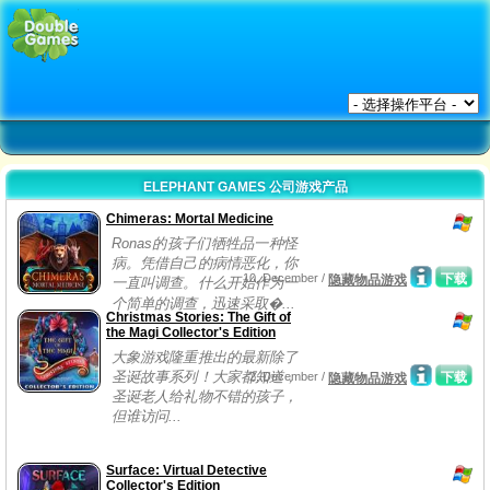
ELEPHANT GAMES 公司游戏产品
Chimeras: Mortal Medicine
Ronas的孩子们牺牲品一种怪
病。凭借自己的病情恶化，你
10, December /
下载
隐藏物品游戏
一直叫调查。什么开始作为一
个简单的调查，迅速采取�...
Christmas Stories: The Gift of
the Magi Collector's Edition
大象游戏隆重推出的最新除了
圣诞故事系列！大家都知道，
2, December /
下载
隐藏物品游戏
圣诞老人给礼物不错的孩子，
但谁访问...
Surface: Virtual Detective
Collector's Edition