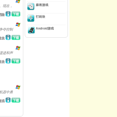
麻将游戏
。现在，
下载
消除
打砖块
Android游戏
争夺控制
下载
砖块
的遗迹和声
下载
砖块
机器中勇
下载
游戏