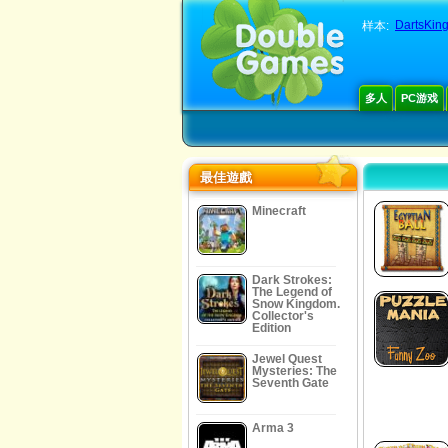
DartsKin
样本:
多人
PC游戏
最佳遊戲
Minecraft
Dark Strokes:
The Legend of
Snow Kingdom.
Collector's
Edition
Jewel Quest
Mysteries: The
Seventh Gate
Arma 3