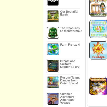
Our Beautiful
Earth
The Treasures
Of Montezuma 2
Farm Frenzy 4
Dreamland
Solitaire:
Dragon's Fury
Rescue Team:
Danger from
Outer Space!
Summer
Adventure:
American
Voyage