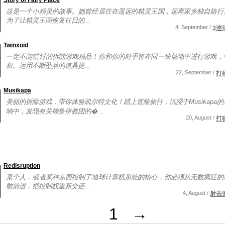
Story of Fairy Place
这是一个小精灵的故事。她曾经居住在遥远的精灵王国，远离家乡独自旅行
为了让精灵王国恢复往日的...
4, September /
3连
Twinxoid
一定不能错过的拆除游戏精品！你和你的对手将在同一块场地中进行游戏，
权。运用不断坠落的道具提...
22, September /
打
Musikapa
美丽的拆除游戏，带你体验凯尔特文化！踏上冒险旅行，沉浸于Musikapa
响中，发现有关德鲁伊教团的�...
20, August /
打
Redisruption
某个人，或者某种东西控制了地球计算机系统的核心，你必须从无数疯狂的
敢前进，把控制权重新交还...
4, August /
射击
1
→