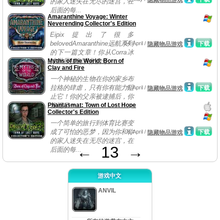
隐藏物品游戏
的家人迷失在无尽的迷宫，在
后面的每...
Amaranthine Voyage: Winter
Neverending Collector's Edition
Eipix提出了很多
belovedAmaranthine远航系列
24, April /
下载
隐藏物品游戏
的下一篇文章！你从Corra冰
Myths of the World: Born of
冻世界接到求救信号。...
Clay and Fire
一个神秘的生物在你的家乡布
拉格的肆虐，只有你有能力阻
9, April /
下载
隐藏物品游戏
止它！你的父亲被逮捕后，你
Phantasmat: Town of Lost Hope
发现了一...
Collector's Edition
一个简单的旅行到体育比赛变
成了可怕的恶梦，因为你和你
8, April /
下载
隐藏物品游戏
的家人迷失在无尽的迷宫，在
←
13
→
后面的每...
游戏中文
ANVIL