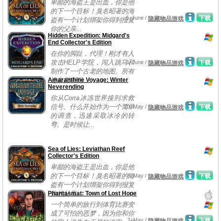
卑鄙的海盗王是出血，你是他
的下一个目标！臭名昭著的海
6, June /
下载
隐藏物品游戏
盗有一个计划绑架你得到报复
你的父亲...
Hidden Expedition: Midgard's
End Collector's Edition
在你的脚趾，代理！刚才有人
攻击HELP学院，闯入跳马和
3, June /
下载
隐藏物品游戏
制作了一个古老的地图。所有
Amaranthine Voyage: Winter
迹象都表明...
Neverending
你从Corra冰冻世界接到求救
信号。什么开始作为一个简单
23, May /
下载
隐藏物品游戏
的调查，迅速采取冰冷的转
弯。是时候让...
Sea of Lies: Leviathan Reef
Collector's Edition
卑鄙的海盗王是出血，你是他
的下一个目标！臭名昭著的海
8, May /
下载
隐藏物品游戏
盗有一个计划绑架你得到报复
Phantasmat: Town of Lost Hope
你的父亲...
一个简单的旅行到体育比赛变
成了可怕的恶梦，因为你和你
7, May /
下载