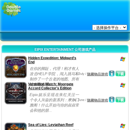
EIPIX ENTERTAINMENT 公司游戏产品
Hidden Expedition: Midgard's
End
在你的脚趾，代理！刚才有人
攻击HELP学院，闯入跳马和
2, July /
下载
隐藏物品游戏
制作了一个古老的地图。所有
Vermillion Watch: Moorgate
迹象都表明...
Accord Collector's Edition
Eipix娱乐呈现在朱红关注一
个令人兴奋的新系列：摩尔门
24, June /
下载
隐藏物品游戏
雅阁！什么开始与你的叔叔常
会和他的朋...
Sea of Lies: Leviathan Reef