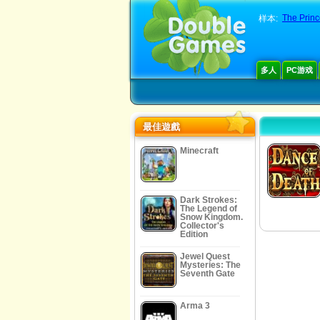
The Prin
样本:
多人
PC游戏
最佳遊戲
Minecraft
Dark Strokes:
The Legend of
Snow Kingdom.
Collector's
Edition
Jewel Quest
Mysteries: The
Seventh Gate
Arma 3