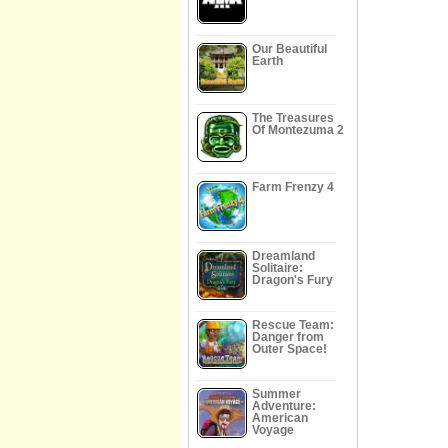
Our Beautiful
Earth
The Treasures
Of Montezuma 2
Farm Frenzy 4
Dreamland
Solitaire:
Dragon's Fury
Rescue Team:
Danger from
Outer Space!
Summer
Adventure:
American
Voyage