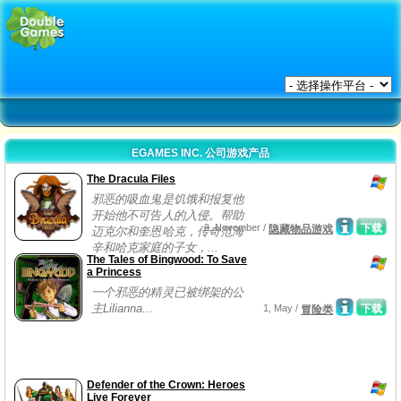
EGAMES INC. 公司游戏产品
The Dracula Files
邪恶的吸血鬼是饥饿和报复他
开始他不可告人的入侵。帮助
9, November /
下载
隐藏物品游戏
迈克尔和奎恩哈克，传奇范海
辛和哈克家庭的子女，...
The Tales of Bingwood: To Save
a Princess
一个邪恶的精灵已被绑架的公
主Lilianna...
1, May /
下载
冒险类
Defender of the Crown: Heroes
Live Forever