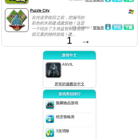
经济策略类
Puzzle City
在传送带收回之前，把编号的
彩色积木搭建成建筑物！这是
23, October /
开玩
下载
冒险类
一个结合了方块益智和建筑模
拟元素的独特游戏！建...
1
→
游戏中文
ANVIL
所有的遊戲在中文
游戏类别排行
隐藏物品游戏
经济策略类
3连消除