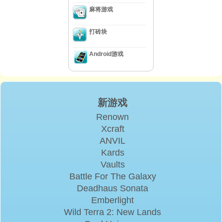
麻将游戏
打砖块
Android游戏
新游戏
Renown
Xcraft
ANVIL
Kards
Vaults
Battle For The Galaxy
Deadhaus Sonata
Emberlight
Wild Terra 2: New Lands