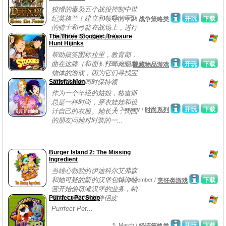
狡猾的毒枭五个战役控制中世
纪英格兰！建立和领导的军队
11, February /
开玩
下载
战争策略类
的骑士和弓箭在战场上，进行
The Three Stooges: Treasure
大胆的行动，以拯救公...
Hunt Hijinks
帮助搞笑图标拉里，教育部，
曲在这膝（和面）打耳光隐藏
6, February /
开玩
下载
隐藏物品游戏
物体的游戏，因为它们寻找宝
Satisfashion
藏神话般的同时保持领...
作为一个年轻的姑娘，格雷斯
总是一种时尚，穿衣娃娃和设
2, January /
开玩
下载
时尚系列
计自己的衣服。她长大，周围
的朋友问她对时装的一...
Burger Island 2: The Missing
Ingredient
当雄心勃勃的伊迪科尔艾弗森
和她可疑的新的汉堡包特许经
18, December /
下载
烹饪类游戏
营开始偷窃滩汉堡的业务，帕
Purrfect Pet Shop
蒂梅尔顿和她的伴侣皮...
Purrfect Pet...
5, March /
开玩
下载