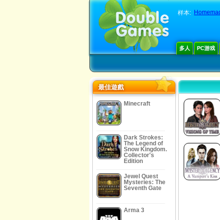
Homemad
样本:
多人
PC游戏
最佳遊戲
Minecraft
Dark Strokes:
The Legend of
Snow Kingdom.
Collector's
Edition
Jewel Quest
Mysteries: The
Seventh Gate
Arma 3