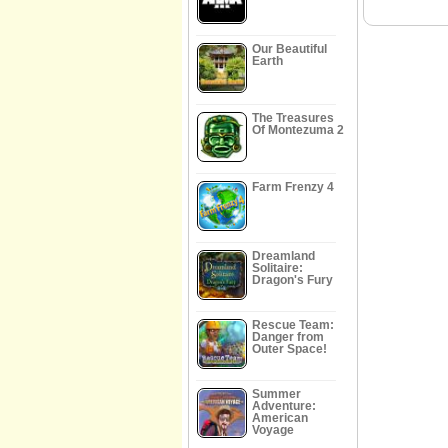
Our Beautiful
Earth
The Treasures
Of Montezuma 2
Farm Frenzy 4
Dreamland
Solitaire:
Dragon's Fury
Rescue Team:
Danger from
Outer Space!
Summer
Adventure:
American
Voyage